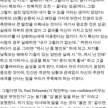
새로운 것 시도-> 실패(어? 내가 그럴리가 없지. 뭔가 이상하다.
다시 해보자) -> 반복적인 도전 -> 끝내는 성공(역시..그럼
그렇지. 쉽진 않았지만 내가 할 수 있을 거라는 생각이 맞았다)
따위의 선(善) 순환의 사고 패턴을 가지게 되면서 인생의 모든
측면에서 큰 발전을 이뤄내는 것이다. 여기서 중요한 것은 성공/
실패의 여부와 관계 없이 그 결과를 자신이 가지고 있던 자아
이미지를 더 강화하는데에 이용한다는 점이다. 자기 확신이 있는
사람의 경우 실패하면 "내가 그럴리가 없는데.." 하면서 다시
하다가 성공. 그러면 "역시 난 좀 짱인듯" 하게 되고, 자기를
낮춰보는 패배자 기질이 있는 양반은 실패 시 "아..역시 난 안돼"
하고 포기하거나, 성공을 해도 "어? 운이 되게 좋네" 하고 그걸
걍 흘려버리는 습성을 갖게 된다. 이래서 자아 이미지가 굉장히
중요한 것이며, 인간은 객관적 상황과 관계없이 자신의 주관적
세계를 산다는 점을 우리가 주목해야 하는 이유다.
그렇다면 Dr. Paul Debransky가 제안하는 core confidence키우는
법은 무엇인가? 그는 용기를 "걍 옳은 일을 하는 것" 이라고
표현한다. 저기 있는 미녀에게 말을 거는 것이 "옳은 것" 같으면