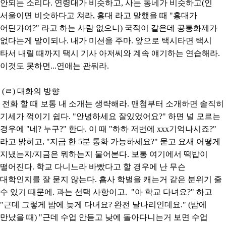
안되는 소리다. 연령대가 비슷하고, 사는 동네가 비슷하고(인
서울이면 비슷하다고 쳐라, 홍대 라고 말했을 때 "홍대가
어딘가여?" 라고 하는 사람 없으니) 국적이 같은데 공통화제가
없다는게 말이되나. 내가 미션을 주마. 앞으로 택시타면 택시
타서 내릴 때까지 택시 기사 아저씨와 계속 얘기하는 연습해라.
이것도 못하면...연애는 관둬라.
(ㄹ) 대화의 방향
전화 할 때 보통 내 소개는 생략해라. 맨첨부터 소개하면 솔직히
기세가 꺽이기 쉽다. "안녕하세요 잘있었어요?" 하면 널 모르는
경우에 "네? 누구?" 한다. 이 때 "하하 저번에 xxx기억나시죠?"
라고 밝히고, "지금 한 5분 통화 가능하세요?" 묻고 요새 어떻게
지냈는지/지금은 뭐하는지 물어본다. 보통 여기에서 떡밥이
떨어진다. 학교 다니느라 바빴다고 할 경우에 난 무슨
대학인지를 잘 묻지 않는다. 흡사 학벌을 캐는거 같은 분위기 줄
수 있기 때문에. 과는 선택 사항이고. "아 학교 다녀요?" 하고
"근데 그렇게 밤에 늦게 다녀요? 완전 날나리인데요." (밤에
만났을 때) "근데 수업 안듣고 낮에 돌아다니는거 보면 수업