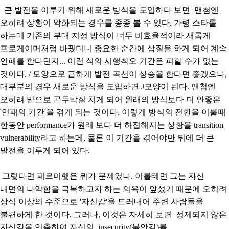
큰 발전을 이루기 위해 새로운 방식을 도입하다 보면 맨첨엔
오히려 상황이 악화되는 경우를 종종 볼 수 있다. 가령 스타를
하는데 기존의 부대 지정 방식이 너무 비효율적이라 새롭게
프로게이머처럼 바꿨더니 중요한 순간에 삽질을 하게 되어 계속
연패를 한다던지... 이런 식의 시행착오 기간은 피할 수가 없는
것이다. / 모양으로 급하게 발전 곡선이 상승을 한다면 좋겠으나,
대부분의 경우 새로운 방식을 도입하면 J모양이 된다. 맨첨엔
오히려 밑으로 곤두박질 치게 되어 원래의 방식보다 더 안좋은
'연패의 기간'을 겪게 되는 것이다. 이렇게 방식의 전환을 이룰때
한동안 performance가 원래 보다 더 허접해지는 상황을 transition
vulnerability라고 하는데, 물론 이 기간을 겪어야만 뒤에 더 큰
발전을 이루게 되어 있다.
그렇다면 페르미햏은 뭐가 문제였나. 이를테면 그는 자신
내면의 나약함을 극복하고자 하는 의욕이 앞섰기 때문에 오히려
상식 이상의 수준으로 '자신감'을 드러내어 주변 사람들을
불편하게 한 것이다. 그러나, 이것은 자세히 보면 정제되지 않은
자신감을 연출하여 자신의 insecurity(불안감)를