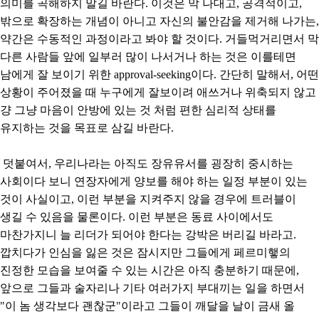
의미를 곡해하지 말길 바란다. 이것은 막 나대고, 공격적이고,
밖으로 확장하는 개념이 아니고 자신의 불안감을 제거해 나가는,
약간은 수동적인 과정이라고 봐야 할 것이다. 거들먹거리면서 막
다른 사람들 앞에 일부러 많이 나서거나 하는 것은 이를테면
남에게 잘 보이기 위한 approval-seeking이다. 간단히 말해서, 어떤
상황이 주어졌을 때 누구에게 잘보이려 애쓰거나 위축되지 않고
걍 그냥 마음이 안방에 있는 것 처럼 편한 심리적 상태를
유지하는 것을 목표로 삼길 바란다.
덧붙여서, 우리나라는 아직도 장유유서를 굉장히 중시하는
사회이다 보니 연장자에게 양보를 해야 하는 일정 부분이 있는
것이 사실이고, 이런 부분을 지켜주지 않을 경우에 트러블이
생길 수 있음을 물론이다. 이런 부분은 동료 사이에서도
마찬가지니 늘 리더가 되어야 한다는 강박은 버리길 바라고.
깝치다가 인심을 잃은 것은 잠시지만 그들에게 페르미햏의
진정한 모습을 보여줄 수 있는 시간은 아직 충분하기 때문에,
앞으로 그들과 술자리나 기타 여러가지 부대끼는 일을 하면서
"이 놈 생각보다 괜찮군"이라고 그들이 깨달을 날이 금새 올