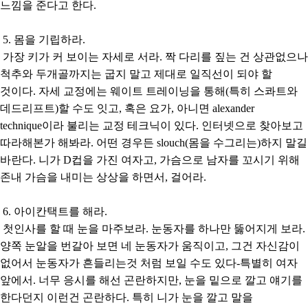
느낌을 준다고 한다.
5. 몸을 기립하라.
가장 키가 커 보이는 자세로 서라. 짝 다리를 짚는 건 상관없으나
척추와 두개골까지는 굽지 말고 제대로 일직선이 되야 할
것이다. 자세 교정에는 웨이트 트레이닝을 통해(특히 스콰트와
데드리프트)할 수도 잇고, 혹은 요가, 아니면 alexander
technique이라 불리는 교정 테크닉이 있다. 인터넷으로 찾아보고
따라해본가 해봐라. 어떤 경우든 slouch(몸을 수그리는)하지 말길
바란다. 니가 D컵을 가진 여자고, 가슴으로 남자를 꼬시기 위해
존내 가슴을 내미는 상상을 하면서, 걸어라.
6. 아이칸택트를 해라.
첫인사를 할 때 눈을 마주보라. 눈동자를 하나만 뚫어지게 보라.
양쪽 눈알을 번갈아 보면 네 눈동자가 움직이고, 그건 자신감이
없어서 눈동자가 흔들리는것 처럼 보일 수도 있다-특별히 여자
앞에서. 너무 응시를 해선 곤란하지만, 눈을 밑으로 깔고 얘기를
한다던지 이런건 곤란하다. 특히 니가 눈을 깔고 말을