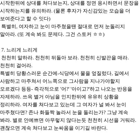
시작한뒤에 상대를 쳐다보는지, 상대를 정면 응시하면서 문장을
시작하는지를 유의하라. (물론 후자가 자신감있는 모습을 더
보여준다고 할 수 잇다)
특별히, 여자하고 눈이 마주쳤을땐 절대로 먼저 눈돌리지
말아라. (또 계속 봐도 문제다. 그건 스토커 ㅎㅎ)
7. 느리게 느리게
천천히 말하라. 천천히 뒤돌아 보라. 천천히 신발끈을 매라.
천천히 걸어라.
특별히 당황스러운 순간에-식당에서 물을 엎질렀다, 길에서
사람하고 마주쳐서 어느쪽으로 그사람을 지나가야할지
모르겠다 등등- 즉각적으로 '어?' '아이고?'하고 나오는 반응을
자제하라. 쓰윽 별거 아님을 인지한뒤에 유유히 상황을
정리하라. 여자를 쳐다보고 있는데 그 여자가 널 봐서 눈이
마주쳤다면? 존나 화들짝 놀라서 눈을 돌리는가? 그냥 계속
봐라. 별로 안예쁘면 아무렇지 않다는듯 천천히 시선을 거둬라.
괜찮으면 계속 쳐다보고 눈싸움을 이기길 바란다.