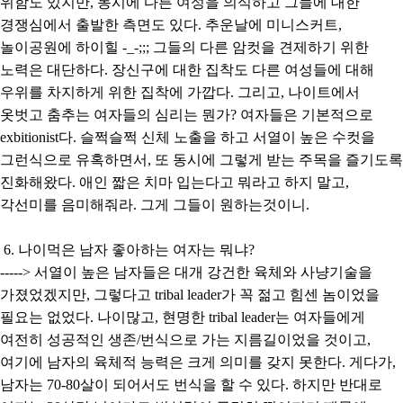
위함도 있지만, 동시에 다른 여성을 의식하고 그들에 대한
경쟁심에서 출발한 측면도 있다. 추운날에 미니스커트,
놀이공원에 하이힐 -_-;;; 그들의 다른 암컷을 견제하기 위한
노력은 대단하다. 장신구에 대한 집착도 다른 여성들에 대해
우위를 차지하게 위한 집착에 가깝다. 그리고, 나이트에서
옷벗고 춤추는 여자들의 심리는 뭔가? 여자들은 기본적으로
exbitionist다. 슬쩍슬쩍 신체 노출을 하고 서열이 높은 수컷을
그런식으로 유혹하면서, 또 동시에 그렇게 받는 주목을 즐기도록
진화해왔다. 애인 짧은 치마 입는다고 뭐라고 하지 말고,
각선미를 음미해줘라. 그게 그들이 원하는것이니.
6. 나이먹은 남자 좋아하는 여자는 뭐냐?
-----> 서열이 높은 남자들은 대개 강건한 육체와 사냥기술을
가졌었겠지만, 그렇다고 tribal leader가 꼭 젊고 힘센 놈이었을
필요는 없었다. 나이많고, 현명한 tribal leader는 여자들에게
여전히 성공적인 생존/번식으로 가는 지름길이었을 것이고,
여기에 남자의 육체적 능력은 크게 의미를 갖지 못한다. 게다가,
남자는 70-80살이 되어서도 번식을 할 수 있다. 하지만 반대로