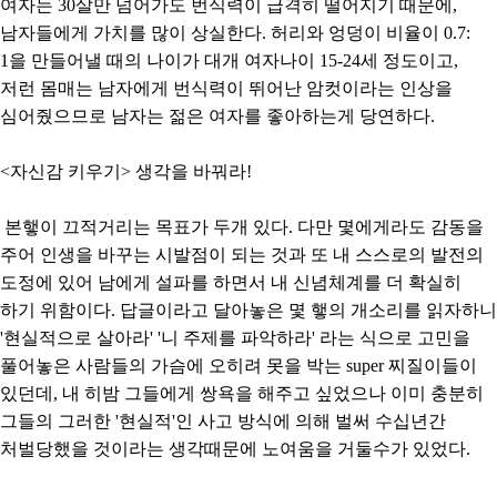
여자는 30살만 넘어가도 번식력이 급격히 떨어지기 때문에,
남자들에게 가치를 많이 상실한다. 허리와 엉덩이 비율이 0.7:
1을 만들어낼 때의 나이가 대개 여자나이 15-24세 정도이고,
저런 몸매는 남자에게 번식력이 뛰어난 암컷이라는 인상을
심어줬으므로 남자는 젊은 여자를 좋아하는게 당연하다.
<자신감 키우기> 생각을 바꿔라!
본햏이 끄적거리는 목표가 두개 있다. 다만 몇에게라도 감동을
주어 인생을 바꾸는 시발점이 되는 것과 또 내 스스로의 발전의
도정에 있어 남에게 설파를 하면서 내 신념체계를 더 확실히
하기 위함이다. 답글이라고 달아놓은 몇 햏의 개소리를 읽자하니
'현실적으로 살아라' '니 주제를 파악하라' 라는 식으로 고민을
풀어놓은 사람들의 가슴에 오히려 못을 박는 super 찌질이들이
있던데, 내 히밤 그들에게 쌍욕을 해주고 싶었으나 이미 충분히
그들의 그러한 '현실적'인 사고 방식에 의해 벌써 수십년간
처벌당했을 것이라는 생각때문에 노여움을 거둘수가 있었다.