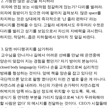
2. 가능한 많은 공간을 차지하라
의자에 면접 보는 사람처럼 정갈하게 앉는가? 다리를 벌려라.
의자에 등받이가 있으면 아예 팔까지 걸쳐보자. 많은 space를
차지하는 것은 상대에게 즉각적으로 '난 졸라 편하다' 라는
메시지를 전해줄 수 있다. 고릴라 세계에서도 우두머리 수컷은
다리를 벌리고 성기를 보임으로서 자신의 지배력을 과시한다.
하지만, 적당히...좁은 지하철에서 양아치 짓 말길 바란다.
3. 닫힌 바디랭귀지를 삼가하라
교수님을 만나거나 길에서 어려운 선배를 만날 때 은연중에
양손이 맞잡아 지는 경험을 했던가? 자기 방어의 본능이다.
closed body language는 다리나 손을 교차함으로써 심리적인
방패를 형성하는 것이다. 앞에 책을 양손을 잡고 있다던 지
극단적으론 앞으로 팔짱 꼈다던지 이런 건 별로 좋은 게 아니다.
자연스레 손을 내려라. 자신의 가운데 손가락이 자연스럽게
허벅지의 양쪽 바느질선 정도에 위치할 수 있도록. 목, 배,
생식기 등 연약한 부분을 가리지 않음으로써 '내가 두려워해야
할 사람은 없다' 의 메시지를 전달하는 것이다. CEO가 시찰돌때