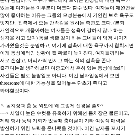
존나 민감하다. 누구나 촉각에서 느끼는 안정감에 대한 욕구가
있는데 여자들은 이부분이 더크다 할수 있따. 여자들이 애완견을
많이 좋아하는 이유는 그들의 모성본능에서 기인한 보호 욕구도
잇지만, 접촉에서 오는 만족감을 원하는 측면도 크다. (본좌
개인적으로 개좋아하는 여자들은 성욕이 강하지 않나 하는
생각을 하고 있따) 동굴 생활 같이 하는 그네들이 엄청 사이가
가까왔을것은 분명하고, 여기에 접촉에 대한 욕구까지 합쳐지면
이게 동성애적인 상황이 될 확률이 높아진다. 여자들끼리는
서로 손잡고, 머리카락 만지고 하는 식의 접촉을 존나
즐긴다는걸 생각해보면 여중고에서 흔히 있는 동성애 feel의
사건들은 별로 놀랄일도 아니다. 이건 남자입장에서 보면
threesome에 대한 가능성을 열어놓는 단초가 된다고
봐야할것이다.
5. 몸치장과 춤 등 외모에 왜 그렇게 신경을 쓸까?
----> 서열이 높은 수컷을 유혹하기 위해선 몸치장은 물론이고,
제례 행사 등의 기회가 있을때 춤이랄지 기타 여성적 매력을
발산하기 위한 노력을 존나햇을 것이다. 이건 남자를 꼬시기