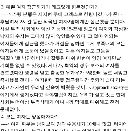
3. 예쁜 여자 접근하기가 왜그렇게 힘든것인가?
-----> 가령 본햏은 저저번 주에 코엑스로 헌팅나갔다가 존나
후달려서 2시간 동안 외국인 여자2명에게만 접근했을 뿐이다.
사실 부족 사회에서 임신 가능한 15-25세 정도의 여자와 장성한
남자의 숫자는 그다지 많지 않았을수 있다. 그 얼마 안되는
여자들에게 접근을 했다가 거절을 당하면 그게 부족내의 모든
여자들에게 소문이 났을것이고, 다른 여자들도 그놈을
'찌질이'로 낙인해버리니 잘못된 대쉬 한번이 영영 여자만날
기회를 없앨 수 있었따. 게다가, 최악의 경우 보스의 여자를
건드렸다간 명령을 받고 출동한 우가우가 5명한테 돌로 쳐맞고
즉사했을 것이니 여자한테 잘못 접근했다간 좆되기 쉽다 라는
사고가 자연히 우리맘 깊숙히 박혔을 것이다. approach anxiety는
여기에서 생겨났다고 봐야할것이지만, 우리가 살고 있는 현대
사회는 더이상 부족상태가 아니니까 맘대로 대쉬해도 전혀
문제없다.
4. 모든 여자는 양성애자다?
----> 여자 피부는 남자보다 감각 수용체가 10배나 많고, 터치에