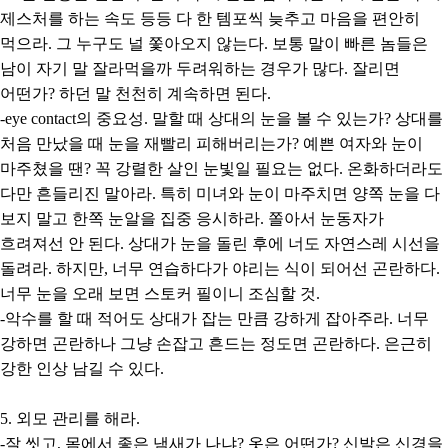
제스처를 하는 속도 등등 다 한 템포씩 늦추고 마음을 편안히
먹으라. 그 누구도 널 쫓아오지 않는다. 보통 말이 빠른 놈들은
남이 자기 말 잘라먹을까 두려워하는 경우가 많다. 잘리면
어떤가? 하던 말 천천히 계속하면 된다.
-eye contact의 중요성. 말할 때 상대의 눈을 볼 수 있는가? 상대를
처음 만났을 때 눈을 재빨리 피해버리는가? 예쁜 여자와 눈이
마주쳤을 땐? 꼭 강렬한 살인 눈빛일 필요는 없다. 온화하더라도
다만 흔들리진 말아라. 특히 미녀와 눈이 마주치면 양쪽 눈을 다
보지 말고 한쪽 눈알을 집중 응시하라. 쫄아서 눈동자가
흐려져선 안 된다. 상대가 눈을 돌린 후에 너도 자연스레 시선을
돌려라. 하지만, 너무 연습하다가 야리는 식이 되어선 곤란하다.
너무 눈을 오래 보면 스토커 필이니 조심할 것.
-악수를 할 때 적어도 상대가 잡는 만큼 강하게 잡아주라. 너무
강하면 곤란하나 그냥 손잡고 흔드는 정도면 곤란하다. 은근히
강한 인상 남길 수 있다.
5. 외모 관리를 해라.
-잘 씻고, 몸에서 좋은 냄새가 나냐? 옷은 어떤가? 신발은 신경을