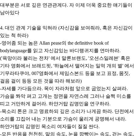
대부분은 서로 깊은 연관관계다. 자 이제 더욱 중요한 얘기들이
남아있다
4. 대인 관계 기술을 익혀라 (자신감을 보여줘라, 혹은 자신감이
있는 척 하라)
-영어좀 되는 놈은 Allan pease의 the definitive book of
bodylanguage를 읽고 자신감있는 바디랭귀지를 연마하라.
('욕망이라 불리는 전차' 에서 말론브랜도, '오션스일레븐' 혹은
기타 영화에서 브래드핏, '하늘에서 떨어지는 일억 개의 별' 에서
기무라타쿠야, 007영화에서 제임스본드 등을 보고 표정, 몸짓,
걸음 걸이 등등 모든 것을 따라 해보라)
-자세를 가다듬으라. 목이 자라처럼 앞으로 굽었는지 살펴라.
가슴을 쫘악 펴고 고개는 정면을 자연스레 그러나 슬쩍 미소를
띠고 거만하게 걸어라. 하얀거탑 김명민을 연구하라.
-목소리 톤은 크고 명료하되 깊은 소리가 나게끔 하라. 단전에서
소리를 끄집어 내는 기분으로 가슴이 울리게 공명해서 내라.
하얀거탑의 김명민 목소리 여자들이 질질 싼다.
-모든 반응을 천천히. 말의 속도, 눈을 깜빡이는 속도, 걷는 속도,