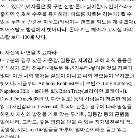
쓰고 있냐? (여자들은 좆 구린 신발 존나 싫어한다, 컨버스라도
좋지만 양호한 수준을 유지하라) 여드름 치료는 하는가? 될 수
있음 두꺼운 안경은 피하고(라식이나 렌즈를 껴보는 게 좋겠다),
헤어스탈도 범생에서 벗어나라. 존나 튀는 헤어가 고시생 머리
스탈 보다 100배 낫다.
6. 자신의 내면을 치료하라
대부분의 경우 낮은 자존감, 열등감, 자괴감, 피해 의식 등등은
인식하기 오래 전부터-대부분 유년기부터-쌓여온 것일 경우가
많다. 이건 너희 햏자들 잘못이 아니고 너희 부모들이 무지했던
탓이다. 지금부터 Anthony Robbins(토니 로빈스-Tony Robbins),
Napoleon Hill(나폴레옹 힐), Brian Tracy(브라이언 트레이시),
David DeAngelo(데이빗 디앤절로) 등의 사람들이 저술한 책을
읽고(자신감과 self-esteem의 회복에 관한), 경우에 따라 명상을
하면서 자신의 발전을 가로 막는 무기력, 열등감 등의 근원을
알아내라. 그리고, 좋은 영향을 얻을 수 있는 자기발전류의 책,
동영상, 시디, mp3파일들을 하루에 얼마간이라도 듣고 읽고
생각하라.