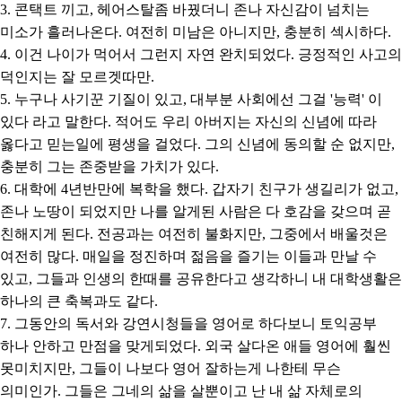
3. 콘택트 끼고, 헤어스탈좀 바꿨더니 존나 자신감이 넘치는
미소가 흘러나온다. 여전히 미남은 아니지만, 충분히 섹시하다.
4. 이건 나이가 먹어서 그런지 자연 완치되었다. 긍정적인 사고의
덕인지는 잘 모르겟따만.
5. 누구나 사기꾼 기질이 있고, 대부분 사회에선 그걸 '능력' 이
있다 라고 말한다. 적어도 우리 아버지는 자신의 신념에 따라
옳다고 믿는일에 평생을 걸었다. 그의 신념에 동의할 순 없지만,
충분히 그는 존중받을 가치가 있다.
6. 대학에 4년반만에 복학을 했다. 갑자기 친구가 생길리가 없고,
존나 노땅이 되었지만 나를 알게된 사람은 다 호감을 갖으며 곧
친해지게 된다. 전공과는 여전히 불화지만, 그중에서 배울것은
여전히 많다. 매일을 정진하며 젊음을 즐기는 이들과 만날 수
있고, 그들과 인생의 한때를 공유한다고 생각하니 내 대학생활은
하나의 큰 축복과도 같다.
7. 그동안의 독서와 강연시청들을 영어로 하다보니 토익공부
하나 안하고 만점을 맞게되었다. 외국 살다온 애들 영어에 훨씬
못미치지만, 그들이 나보다 영어 잘하는게 나한테 무슨
의미인가. 그들은 그네의 삶을 살뿐이고 난 내 삶 자체로의