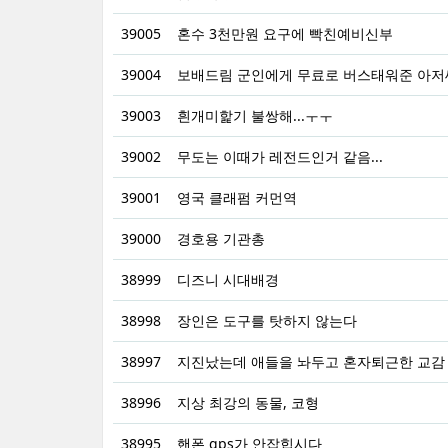
39005
혼수 3천만원 요구에 빡친예비신부
39004
보배드림 군인에게 무료로 버스태워준 아저
39003
흰개미핥기 불쌍해...ㅜㅜ
39002
무도는 이때가 레전드인거 같음...
39001
영국 클래펌 커먼역
39000
경호용 기관총
38999
디즈니 시대배경
38998
장인은 도구를 탓하지 않는다
38997
지진났는데 애들을 놔두고 혼자퇴근한 교감
38996
지상 최강의 동물, 코형
38995
핸폰 gps가 안잡힙시다