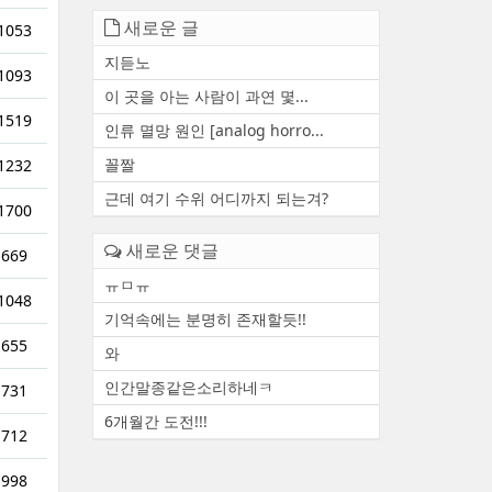
새로운 글
1053
지듣노
1093
이 곳을 아는 사람이 과연 몇...
1519
인류 멸망 원인 [analog horro...
꼴짤
1232
근데 여기 수위 어디까지 되는겨?
1700
새로운 댓글
669
ㅠㅁㅠ
1048
기억속에는 분명히 존재할듯!!
655
와
인간말종같은소리하네ㅋ
731
6개월간 도전!!!
712
998