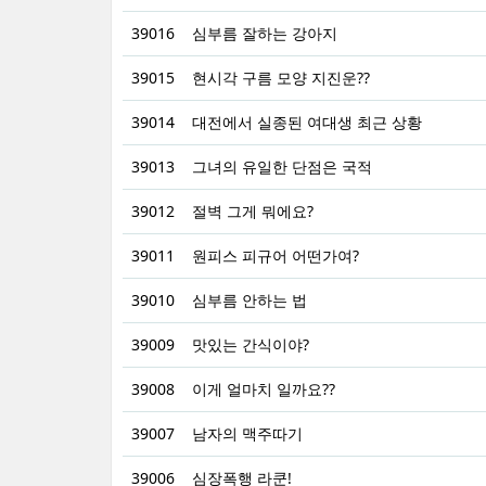
39016
심부름 잘하는 강아지
39015
현시각 구름 모양 지진운??
39014
대전에서 실종된 여대생 최근 상황
39013
그녀의 유일한 단점은 국적
39012
절벽 그게 뭐에요?
39011
원피스 피규어 어떤가여?
39010
심부름 안하는 법
39009
맛있는 간식이야?
39008
이게 얼마치 일까요??
39007
남자의 맥주따기
39006
심장폭행 라쿤!