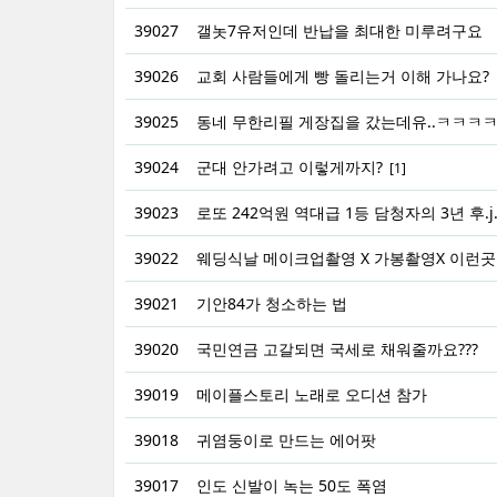
39027
갤놋7유저인데 반납을 최대한 미루려구요
39026
교회 사람들에게 빵 돌리는거 이해 가나요?
39025
동네 무한리필 게장집을 갔는데유..ㅋㅋㅋㅋ
39024
군대 안가려고 이렇게까지?
[1]
39023
로또 242억원 역대급 1등 담청자의 3년 후.j..
39022
웨딩식날 메이크업촬영 X 가봉촬영X 이런곳
39021
기안84가 청소하는 법
39020
국민연금 고갈되면 국세로 채워줄까요???
39019
메이플스토리 노래로 오디션 참가
39018
귀염둥이로 만드는 에어팟
39017
인도 신발이 녹는 50도 폭염