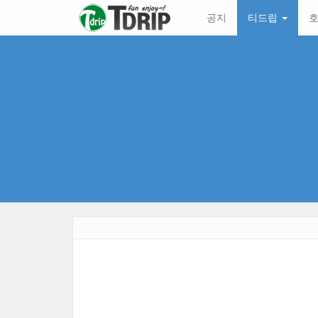
본
메
공지
티드립
호
문
뉴
바
토
로
글
가
하
기
기