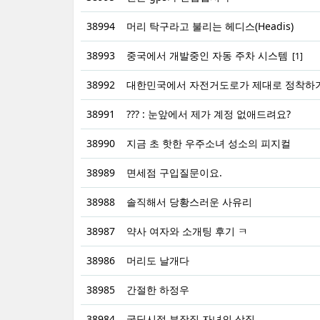
38994
머리 탁구라고 불리는 헤디스(Headis)
38993
중국에서 개발중인 자동 주차 시스템
[1]
38992
대한민국에서 자전거도로가 제대로 정착하기
38991
??? : 눈앞에서 제가 계정 없애드려요?
38990
지금 초 핫한 우주소녀 성소의 피지컬
38989
면세점 구입질문이요.
38988
솔직해서 당황스러운 사유리
38987
약사 여자와 소개팅 후기 ㅋ
38986
머리도 날개다
38985
간절한 하정우
38984
국딩시절 부잣집 자녀의 상징...