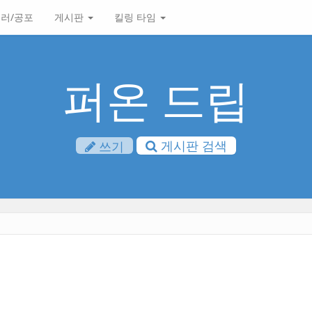
러/공포
게시판
킬링 타임
퍼온 드립
게시판 검색
쓰기