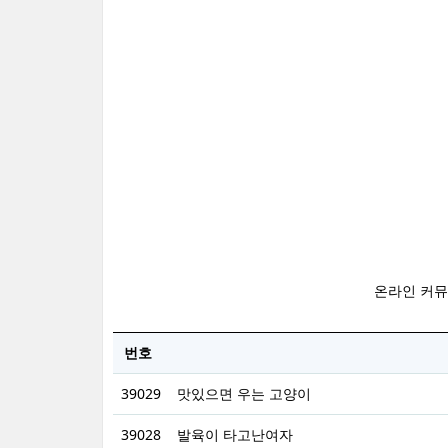
온라인 커뮤
번호
39029
맛있으면 우는 고양이
39028
발육이 타고난여자