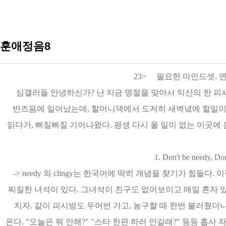
훈애정음8
23> 필요한 마인드셋. 
심갤러들 안녕하신가? 난 지금 명절을 맞아서 익산의 한 피시방
반즈음에 일어났는데, 할머니댁에서 도저히 새벽녘에 할일이 
읽다가, 삐질삐질 기어나왔다. 평생 다시 올 일이 없는 이곳에
1. Don't be needy, Don
-> needy 와 clingy는 한국어에 딱히 개념을 찾기가 힘들다
찌질한 녀석이 있다. 그녀석이 친구도 없어보이고 매일 혼자 
치자. 같이 피시방도 두어번 가고, 농구할 때 한번 불러줬더
온다. "오늘은 뭐 안해?" "스타 한판 하러 안갈래?" 등등 흡