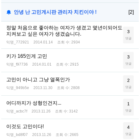
안녕 난 고민게시판 관리자 치킨이야 !
[2]
정말 처음으로 좋아하는 여자가 생겼고 몇년이되어도
3
지켜보고 싶은 여자가 생겼습니다.
댓글
익명_772921
2014.01.14
조회 수:
2934
키가 165인게 고민
3
댓글
익명_f97736
2014.01.01
조회 수:
2915
고민이 아니고 그냥 열폭인가
2
댓글
익명_949b5e
2013.11.30
조회 수:
2808
어디까지가 성형인건지...
1
댓글
익명_acbc7f
2013.11.26
조회 수:
3142
이것도 고민이다!
4
댓글
익명_bd8f07
2013.11.26
조회 수:
2665