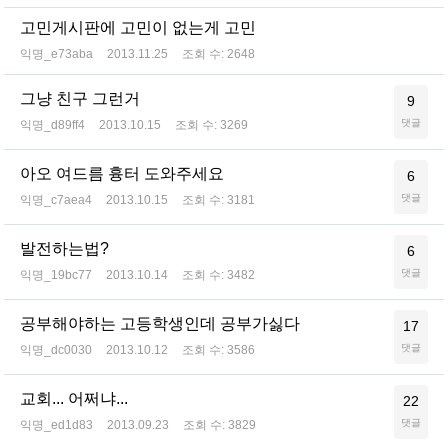
고민게시판에 고민이 없는게 고민
익명_e73aba
2013.11.25
조회 수:
2648
그냥 친구 그런거
9
댓글
익명_d89ff4
2013.10.15
조회 수:
3269
아오 여드름 흉터 도와주세요
6
댓글
익명_c7aea4
2013.10.15
조회 수:
3181
발전하는법?
6
댓글
익명_19bc77
2013.10.14
조회 수:
3482
공부해야하는 고등학생인데 공부가싫다
17
댓글
익명_dc0030
2013.10.12
조회 수:
3586
교회... 어쩌냐...
22
댓글
익명_ed1d83
2013.09.23
조회 수:
3829