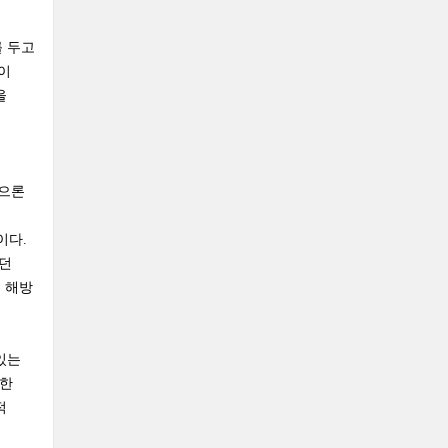
를 두고
이
을
편으론
끼
이다.
했던
 해방
있는
분한
적