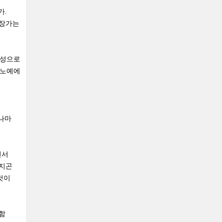
가.
 장가는
정성으로
 노예에
그나마
면서
가지곤
것이
함