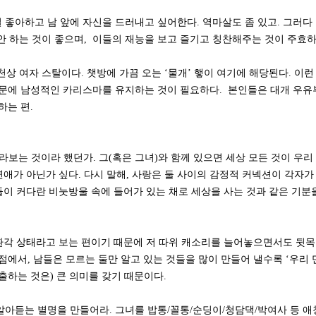
길 좋아하고 남 앞에 자신을 드러내고 싶어한다. 역마살도 좀 있고. 그러다
 안 하는 것이 좋으며, 이들의 재능을 보고 즐기고 칭찬해주는 것이 주효
상 여자 스탈이다. 챗방에 가끔 오는 ‘물개’ 햏이 여기에 해당된다. 이런
문에 남성적인 카리스마를 유지하는 것이 필요하다. 본인들은 대개 우
하는 편.
바라보는 것이라 했던가. 그(혹은 그녀)와 함께 있으면 세상 모든 것이 우리
애가 아닌가 싶다. 다시 말해, 사랑은 둘 사이의 감정적 커넥션이 각자가
둘이 커다란 비눗방울 속에 들어가 있는 채로 세상을 사는 것과 같은 기분
환각 상태라고 보는 편이기 때문에 저 따위 캐소리를 늘어놓으면서도 뒷
점에서, 남들은 모르는 둘만 알고 있는 것들을 많이 만들어 낼수록 ‘우리 
출하는 것은) 큰 의미를 갖기 때문이다.
 알아듣는 별명을 만들어라. 그녀를 밥통/꼴통/순딩이/청담댁/박여사 등 