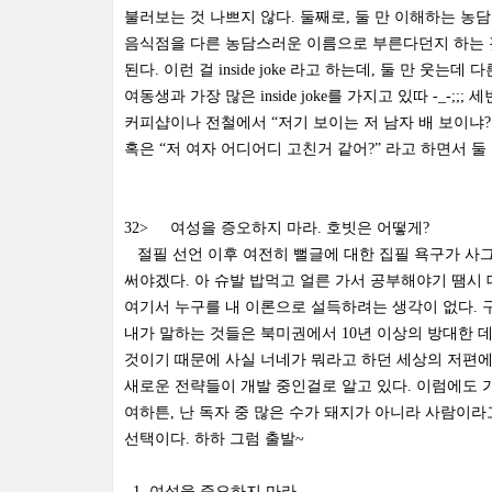
불러보는 것 나쁘지 않다. 둘째로, 둘 만 이해하는 농
음식점을 다른 농담스러운 이름으로 부른다던지 하는 것
된다. 이런 걸 inside joke 라고 하는데, 둘 만 웃는
여동생과 가장 많은 inside joke를 가지고 있따 -_-
커피샵이나 전철에서 “저기 보이는 저 남자 배 보이냐?
혹은 “저 여자 어디어디 고친거 같어?” 라고 하면서 둘
32> 여성을 증오하지 마라. 호빗은 어떻게?
절필 선언 이후 여전히 뻘글에 대한 집필 욕구가 사그
써야겠다. 아 슈발 밥먹고 얼른 가서 공부해야기 땜시 
여기서 누구를 내 이론으로 설득하려는 생각이 없다. 구글
내가 말하는 것들은 북미권에서 10년 이상의 방대한 
것이기 때문에 사실 너네가 뭐라고 하던 세상의 저편에
새로운 전략들이 개발 중인걸로 알고 있다. 이럼에도 
여하튼, 난 독자 중 많은 수가 돼지가 아니라 사람이라고 가정
선택이다. 하하 그럼 출발~
1. 여성을 증오하지 마라.