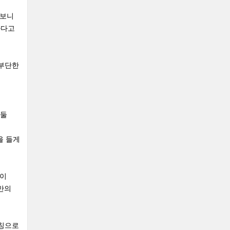
 보니
하다고
유부단한
 둘
을 들게
목이
만의
애칭으로