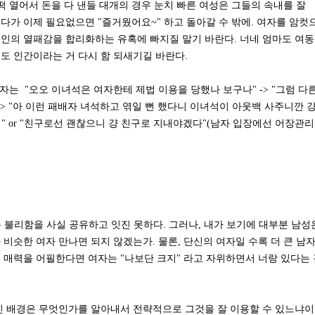
떡 열어서 돈을 다 낸들 대개의 경우 눈치 빠른 여성은 그들의 속내를 잘
다가 이제 필요없으면 "즐거웠어요~" 하고 돌아갈 수 밖에. 여자를 암컷
개인의 열패감을 합리화하는 유혹에 빠지질 말기 바란다. 너네 엄마도 여
도 인간이라는 거 다시 함 되새기길 바란다.
자는 "오오 이녀석은 여자한테 제법 이용을 당했나 보구나" -> "그럼 다
> "아 이런 패배자 녀석하고 엮일 뻔 했다니 이녀석이 아웃백 사주니깐 
지" or "친구로선 괜찮으니 걍 친구로 지내야겠다"(남자 입장에선 어장관
겪는 불리함을 사실 공유하고 잇진 못하다. 그러나, 내가 보기에 대부분 남성
비슷한 여자 만나면 되지 않겠는가. 물론, 단신의 여자일 수록 더 큰 남
 매력을 어필한다면 여자는 "나보단 크지" 라고 자위하면서 너랑 있다는 
인 배경은 무엇인가를 알아내서 전략적으로 그것을 잘 이용할 수 있느냐이