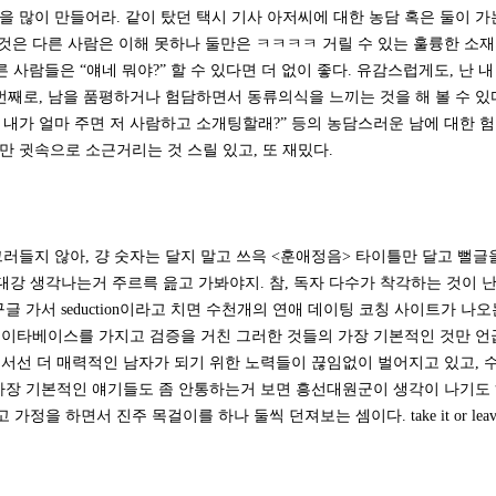
담을 많이 만들어라. 같이 탔던 택시 기사 아저씨에 대한 농담 혹은 둘이 가
은 다른 사람은 이해 못하나 둘만은 ㅋㅋㅋㅋ 거릴 수 있는 훌륭한 소
데 다른 사람들은 “얘네 뭐야?” 할 수 있다면 더 없이 좋다. 유감스럽게도, 난 내
;;; 세번째로, 남을 품평하거나 험담하면서 동류의식을 느끼는 것을 해 볼 수 있
 내가 얼마 주면 저 사람하고 소개팅할래?” 등의 농담스러운 남에 대한 
 만 귓속으로 소근거리는 것 스릴 있고, 또 재밌다.
러들지 않아, 걍 숫자는 달지 말고 쓰윽 <훈애정음> 타이틀만 달고 뻘글
대강 생각나는거 주르륵 읊고 가봐야지. 참, 독자 다수가 착각하는 것이 
 가서 seduction이라고 치면 수천개의 연애 데이팅 코칭 사이트가 나오
데이타베이스를 가지고 검증을 거친 그러한 것들의 가장 기본적인 것만 
서선 더 매력적인 남자가 되기 위한 노력들이 끊임없이 벌어지고 있고, 
가장 기본적인 얘기들도 좀 안통하는거 보면 흥선대원군이 생각이 나기도 
을 하면서 진주 목걸이를 하나 둘씩 던져보는 셈이다. take it or leave 