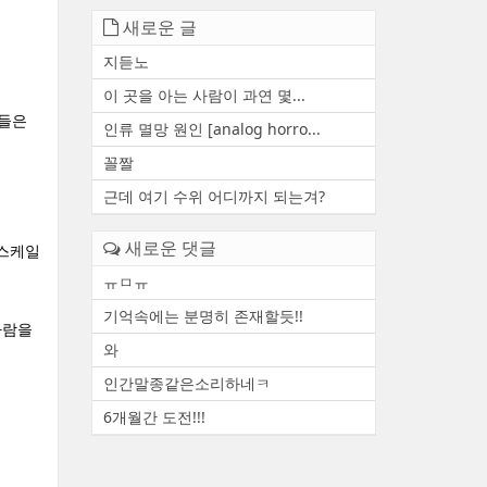
새로운 글
지듣노
이 곳을 아는 사람이 과연 몇...
준들은
인류 멸망 원인 [analog horro...
꼴짤
근데 여기 수위 어디까지 되는겨?
진
새로운 댓글
 스케일
ㅠㅁㅠ
기억속에는 분명히 존재할듯!!
사람을
와
인간말종같은소리하네ㅋ
6개월간 도전!!!