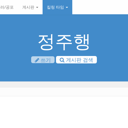
러/공포
게시판
킬링 타임
정주행
게시판 검색
쓰기