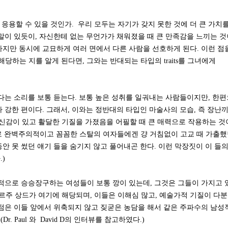
응용할 수 있을 것인가. 우리 모두는 자기가 갖지 못한 것에 더 큰 가치
 말이 있듯이, 자신한테 없는 무언가가 채워졌을 때 큰 만족감을 느끼는 것
하지만 동시에 교묘하게 여러 면에서 다른 사람을 선호하게 된다. 이런 점
해당하는 지를 알게 된다면, 그와는 반대되는 타입의 traits를 그녀에게
다는 소리를 보통 듣는다. 보통 높은 성취를 일궈내는 사람들이지만, 한
 강한 편이다. 그래서, 이와는 정반대의 타입인 마술사의 모습, 즉 장난
신감이 있고 활달한 기질을 가졌음을 어필할 때 큰 매력으로 작용하는 것
로 완벽주의적이고 꼼꼼한 스탈의 여자들에겐 걍 거침없이 고교 때 가출
안 못 썼던 얘기 들을 숨기지 않고 풀어내곤 한다. 이런 막장짓이 이 들의
.)
적으로 승승장구하는 여성들이 보통 깡이 있는데, 그것은 그들이 가지고 
주 상드가 여기에 해당되며, 이들은 이해심 많고, 예술가적 기질이 다
 점은 이들 앞에서 위축되지 않고 짖굳은 농담을 해서 같은 주파수의 남성
 Paul 와 David D의 인터뷰를 참고하였다.)