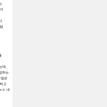
는
재가
다.
험담
을
난
는데,
언급하는
수많은
하고.
it. 네