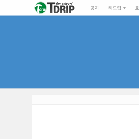
본
메
공지
티드립
호
문
뉴
바
토
로
글
가
하
기
기