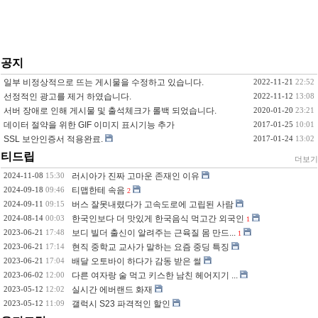
공지
일부 비정상적으로 뜨는 게시물을 수정하고 있습니다.
2022-11-21
22:52
선정적인 광고를 제거 하였습니다.
2022-11-12
13:08
서버 장애로 인해 게시물 및 출석체크가 롤백 되었습니다.
2020-01-20
23:21
데이터 절약을 위한 GIF 이미지 표시기능 추가
2017-01-25
10:01
SSL 보안인증서 적용완료.
2017-01-24
13:02
티드립
더보기
2024-11-08
15:30
러시아가 진짜 고마운 존재인 이유
2024-09-18
09:46
티맵한테 속음
2
2024-09-11
09:15
버스 잘못내렸다가 고속도로에 고립된 사람
2024-08-14
00:03
한국인보다 더 맛있게 한국음식 먹고간 외국인
1
2023-06-21
17:48
보디 빌더 출신이 알려주는 근육질 몸 만드...
1
2023-06-21
17:14
현직 중학교 교사가 말하는 요즘 중딩 특징
2023-06-21
17:04
배달 오토바이 하다가 감동 받은 썰
2023-06-02
12:00
다른 여자랑 술 먹고 키스한 남친 헤어지기 ...
2023-05-12
12:02
실시간 에버랜드 화재
2023-05-12
11:09
갤럭시 S23 파격적인 할인