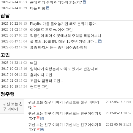
2026-07-14
05:53
근데 여기 수위 어디까지 되는겨?
2026-07-14
05:29
다들 머함
잡담
2025-10-22
09:15
Playlist 가을 틀어놓기만 해도 분위기 좋아...
2023-01-02
17:00
아이패드 프로 vs 에어 고민
2022-08-27
03:52
직장인이 되어 이곳에서의 추억을 되돌아보니
2022-08-17
18:04
폴 포츠, 10월 8일 데뷔 15주년 기념 내한 ...
2022-08-12
14:36
요즘 빠져서 듣는 중인 싱어송라이터
고민
2025-04-23
11:02
여친
2017-10-02
15:16
일하다가 와봤는데 아직도 있어서 반갑다 예...
2017-04-06
16:52
홈페이지 고민
2017-02-05
15:02
조립식 컴퓨터 고민...
2016-10-19
17:34
핸드폰 고민
정주행
귀신 보는 친구 이야기
귀신보는 친구 이야기
2012-05-18
21:01
귀신 보는 친
54
後
구 이야기
귀신 보는 친구 이야기
귀신보는 친구이야기 6
2012-05-11
20:57
26
.TXT
귀신 보는 친구 이야기
귀신보는 친구이야기 5
2012-05-09
21:21
19
.TXT