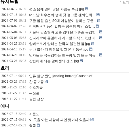
유저드립
더보기
2024-08-12
16:09
평소 몸에 열이 많은 사람들 특징.jpg
2024-07-18
16:48
너드남 최우선의 생애 첫 걸그룹 팬싸인회 ...
2024-07-08
18:42
구글 임원 출신 50대 여성분이 말하는 구글...
2024-06-02
12:26
침착맨 + 김풍이 알려준 궁극의 먹방 스킬 ...
2024-05-04
16:01
서울대 김소현과 고졸 김태원과 중졸 용감한...
2024-05-03
15:38
산다라박이 유일하게 라이벌 의식 느꼈던 가...
2024-04-25
23:51
알베르토가 말하는 한국의 불편한 점.jpg
2024-04-15
15:17
누나 출산 때 정장을 입고 온 친동생.jpg
2024-03-28
10:15
남자들은 극공감하는 친구랑 맞짱 뜨는 이유...
2024-03-26
15:03
감탄하게 되는 알바생의 센스.jpg
호러
2026-07-14
06:21
인류 멸망 원인 [analog horror] Causes of ...
2022-03-23
17:35
환 공포증
2016-11-27
12:10
수호자들
2016-11-27
11:42
독심술
2016-11-27
11:41
필립 선장
애니
2026-07-15
22:40
지듣노
2026-07-15
00:31
이 곳을 아는 사람이 과연 몇이나 있을까
2026-07-14
05:59
꼴짤