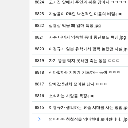
8824
고기집 앞에서 주인과 싸운 강아지 ㅋㅋㅋㅋ
8823
자살율이 0%인 낙천적인 마을의 비밀.jpg
8822
삼겹살 먹을 때 엄마 특징.jpg
8821
자주 다녀서 익숙한 동네 횡단보도 특징.jpg
8820
이경규가 일본 유학가서 깜짝 놀랐던 사실.jp
8819
자기 똥을 먹지 못하면 죽는 동물 ㄷㄷㄷ
8818
산타할아버지에게 기도하는 동생 ㅋㅋㅋ
8817
담배값 5년치 모아본 남자 ㄷㄷㄷ
8816
소식하는 사람들 특징.jpg
8815
이경규가 생각하는 요즘 시대를 사는 방법.jp
엄마아빠 청첩장을 엄마한테 보여줬더니...jp