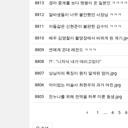
8813
경마 중계를 보다 멘붕이 온 일본인 ㅋㅋㅋ
8812
알바생들이 너무 불안했던 사장님 ㅋㅋㅋ
8811
아들같은 신현준이 불편한 김수미 ㅋㅋㅋ
8810
배우 김영철이 촬영장에서 바뀌게 된 계기.jp
8809
연예계 꼰대 레전드 ㅋㅋㅋ
8808
?? : "니자식 내가 데리고있다"
8807
상남자의 특징이 뭔지 알게된 엄마.jpg
8806
어이없는 마술사 최현우의 과거 여친.jpg
8805
친누나를 위해 전역을 하루 미룬 동생.jpg
1
...
4
5
6