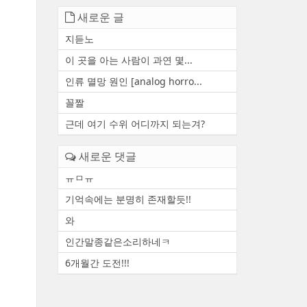
새로운 글
지듣노
이 곳을 아는 사람이 과연 몇...
인류 멸망 원인 [analog horro...
꼴짤
근데 여기 수위 어디까지 되는겨?
새로운 댓글
ㅠㅁㅠ
기억속에는 분명히 존재할듯!!
와
인간말종같은소리하네ㅋ
6개월간 도전!!!