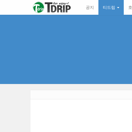
본
메
공지
티드립
호
문
뉴
바
토
로
글
가
하
기
기