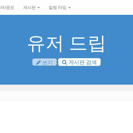
러/공포
게시판
킬링 타임
유저 드립
게시판 검색
쓰기