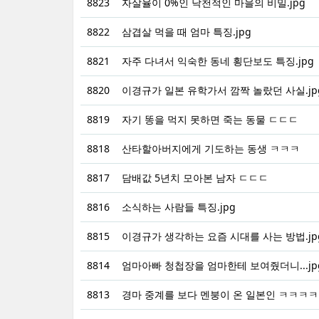
8823
자살율이 0%인 낙천적인 마을의 비밀.jpg
8822
삼겹살 먹을 때 엄마 특징.jpg
8821
자주 다녀서 익숙한 동네 횡단보도 특징.jpg
8820
이경규가 일본 유학가서 깜짝 놀랐던 사실.jp
8819
자기 똥을 먹지 못하면 죽는 동물 ㄷㄷㄷ
8818
산타할아버지에게 기도하는 동생 ㅋㅋㅋ
8817
담배값 5년치 모아본 남자 ㄷㄷㄷ
8816
소식하는 사람들 특징.jpg
8815
이경규가 생각하는 요즘 시대를 사는 방법.jp
8814
엄마아빠 청첩장을 엄마한테 보여줬더니...jp
8813
경마 중계를 보다 멘붕이 온 일본인 ㅋㅋㅋ