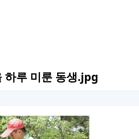
하루 미룬 동생.jpg