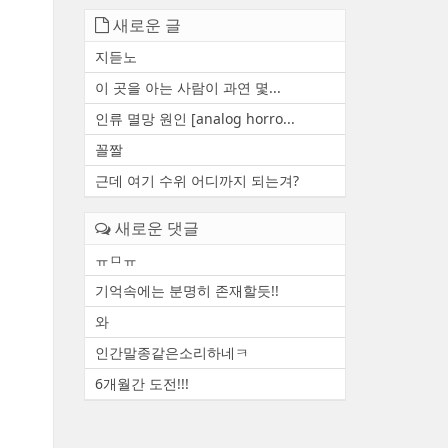
새로운 글
지듣노
이 곳을 아는 사람이 과연 몇...
인류 멸망 원인 [analog horro...
꼴짤
근데 여기 수위 어디까지 되는겨?
새로운 댓글
ㅠㅁㅠ
기억속에는 분명히 존재할듯!!
와
인간말종같은소리하네ㅋ
6개월간 도전!!!