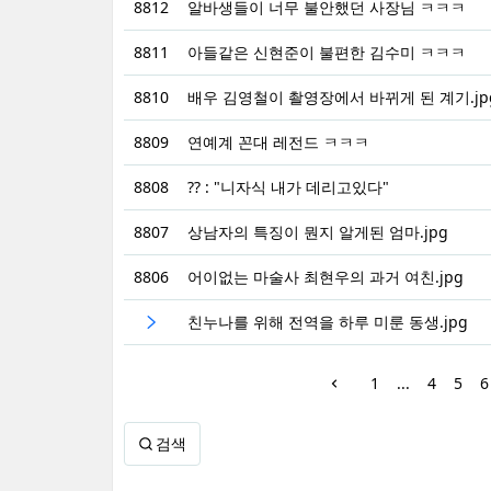
8812
알바생들이 너무 불안했던 사장님 ㅋㅋㅋ
8811
아들같은 신현준이 불편한 김수미 ㅋㅋㅋ
8810
배우 김영철이 촬영장에서 바뀌게 된 계기.jp
8809
연예계 꼰대 레전드 ㅋㅋㅋ
8808
?? : "니자식 내가 데리고있다"
8807
상남자의 특징이 뭔지 알게된 엄마.jpg
8806
어이없는 마술사 최현우의 과거 여친.jpg
친누나를 위해 전역을 하루 미룬 동생.jpg
1
...
4
5
6
검색