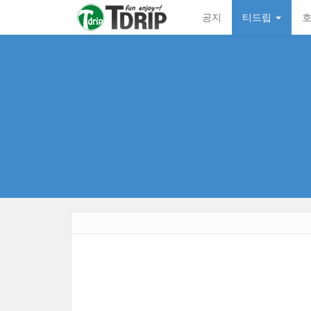
본
메
공지
티드립
호
문
뉴
바
토
로
글
가
하
기
기