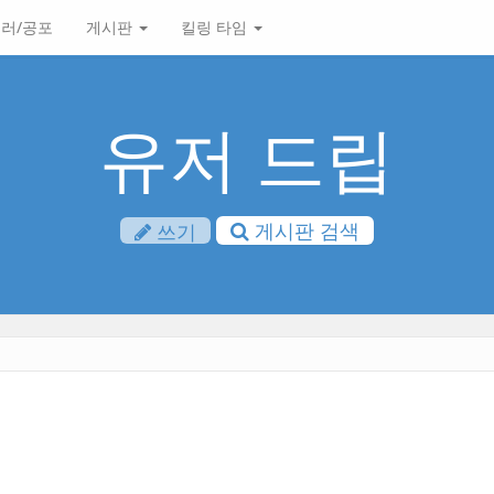
러/공포
게시판
킬링 타임
유저 드립
게시판 검색
쓰기