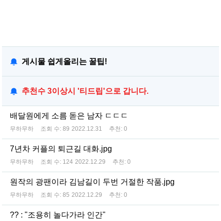
게시물 쉽게올리는 꿀팁!
추천수 3이상시 '티드립'으로 갑니다.
배달원에게 소름 돋은 남자 ㄷㄷㄷ
무하무하
조회 수:
89
2022.12.31
추천:
0
7년차 커플의 퇴근길 대화.jpg
무하무하
조회 수:
124
2022.12.29
추천:
0
원작의 광팬이라 김남길이 두번 거절한 작품.jpg
무하무하
조회 수:
85
2022.12.29
추천:
0
?? : "조용히 놀다가라 인간"