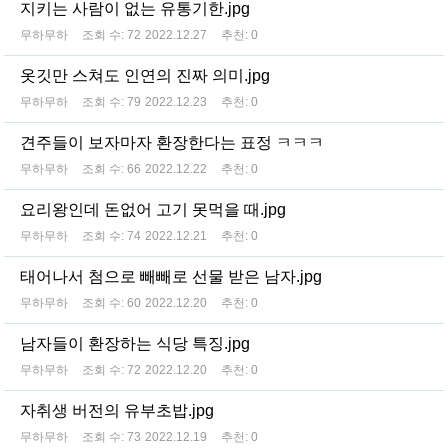
지키는 사람이 없는 유통기한.jpg
무하무하
조회 수:
72
2022.12.27
추천:
0
옷깃만 스쳐도 인연의 진짜 의미.jpg
무하무하
조회 수:
79
2022.12.23
추천:
0
견주들이 보자마자 환장한다는 표정 ㅋㅋㅋ
무하무하
조회 수:
66
2022.12.22
추천:
0
요리왕인데 돈없어 고기 못먹을 때.jpg
무하무하
조회 수:
74
2022.12.21
추천:
0
태어나서 첨으로 빼빼로 선물 받은 남자.jpg
무하무하
조회 수:
60
2022.12.20
추천:
0
남자들이 환장하는 식당 특징.jpg
무하무하
조회 수:
72
2022.12.20
추천:
0
자취생 버전의 유부초밥.jpg
무하무하
조회 수:
73
2022.12.19
추천:
0