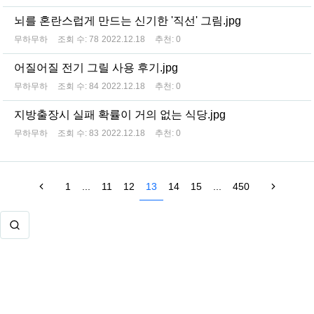
뇌를 혼란스럽게 만드는 신기한 '직선' 그림.jpg
무하무하
조회 수:
78
2022.12.18
추천:
0
어질어질 전기 그릴 사용 후기.jpg
무하무하
조회 수:
84
2022.12.18
추천:
0
지방출장시 실패 확률이 거의 없는 식당.jpg
무하무하
조회 수:
83
2022.12.18
추천:
0
1
...
11
12
13
14
15
...
450