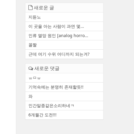
새로운 글
지듣노
이 곳을 아는 사람이 과연 몇...
인류 멸망 원인 [analog horro...
꼴짤
근데 여기 수위 어디까지 되는겨?
새로운 댓글
ㅠㅁㅠ
기억속에는 분명히 존재할듯!!
와
인간말종같은소리하네ㅋ
6개월간 도전!!!