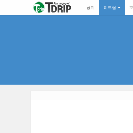
본
메
공지
티드립
호
문
뉴
바
토
로
글
가
하
기
기