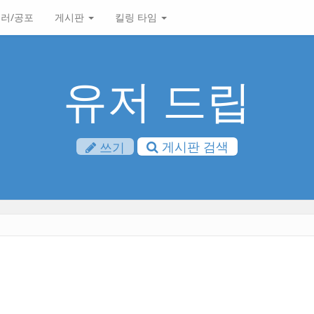
러/공포
게시판
킬링 타임
유저 드립
게시판 검색
쓰기