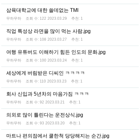
삼육대학교에 대한 쓸데없는 TMI
무하무하
조회 수:
122
2023.03.29
추천:
1
직업 특성상 라면을 많이 먹는 사람.jpg
무하무하
조회 수:
108
2023.03.27
추천:
1
여행 유튜버도 이해하기 힘든 인도의 문화.jpg
무하무하
조회 수:
100
2023.03.24
추천:
1
세상에게 버림받은 디씨인 ㅋㅋㅋㅋ
무하무하
조회 수:
110
2023.03.23
추천:
1
회사 신입과 5년차의 마음가짐 ㅋㅋㅋ
무하무하
조회 수:
92
2023.03.21
추천:
1
의외로 많이 틀린다는 운전상식.jpg
무하무하
조회 수:
93
2023.03.20
추천:
1
마트나 편의점에서 쿨한척 당당해지는 순간.jpg