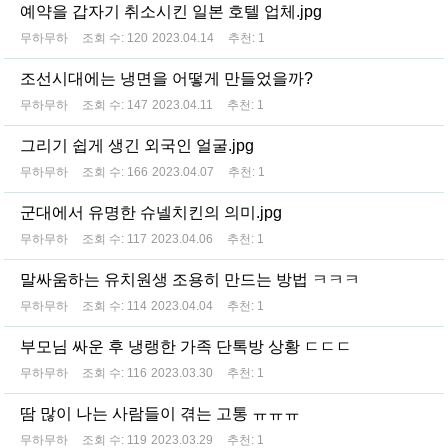
예약을 갑자기 취소시킨 일본 호텔 업체.jpg
무하무하
조회 수:
120
2023.04.14
추천:
1
조선시대에는 냉면을 어떻게 만들었을까?
무하무하
조회 수:
147
2023.04.11
추천:
1
그리기 쉽게 생긴 외국인 얼굴.jpg
무하무하
조회 수:
166
2023.04.07
추천:
1
군대에서 유명한 슈넬치킨의 의미.jpg
무하무하
조회 수:
117
2023.04.06
추천:
1
말싸움하는 유치원생 조용히 만드는 방법 ㅋㅋㅋ
무하무하
조회 수:
114
2023.04.04
추천:
1
부모님 싸운 후 냉랭한 가족 단톡방 상황 ㄷㄷㄷ
무하무하
조회 수:
116
2023.03.30
추천:
1
땀 많이 나는 사람들이 겪는 고통 ㅠㅠㅠ
무하무하
조회 수:
119
2023.03.29
추천:
1