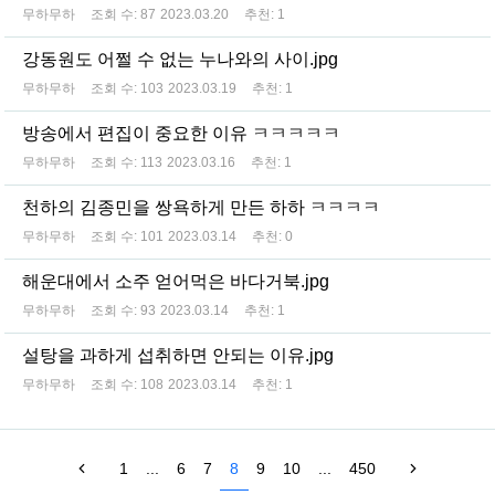
무하무하
조회 수:
87
2023.03.20
추천:
1
강동원도 어쩔 수 없는 누나와의 사이.jpg
무하무하
조회 수:
103
2023.03.19
추천:
1
방송에서 편집이 중요한 이유 ㅋㅋㅋㅋㅋ
무하무하
조회 수:
113
2023.03.16
추천:
1
천하의 김종민을 쌍욕하게 만든 하하 ㅋㅋㅋㅋ
무하무하
조회 수:
101
2023.03.14
추천:
0
해운대에서 소주 얻어먹은 바다거북.jpg
무하무하
조회 수:
93
2023.03.14
추천:
1
설탕을 과하게 섭취하면 안되는 이유.jpg
무하무하
조회 수:
108
2023.03.14
추천:
1
1
...
6
7
8
9
10
...
450