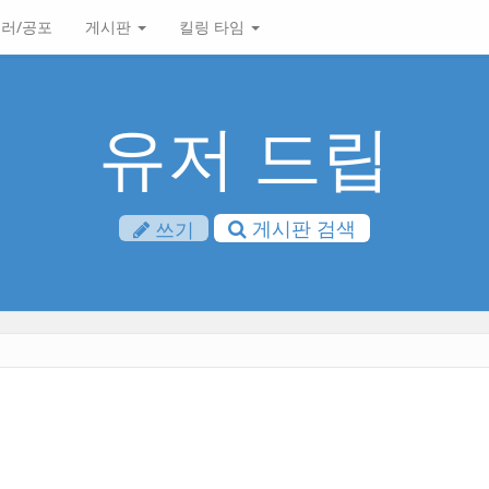
러/공포
게시판
킬링 타임
유저 드립
게시판 검색
쓰기