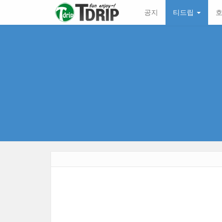
본
메
공지
티드립
호
문
뉴
바
토
로
글
가
하
기
기