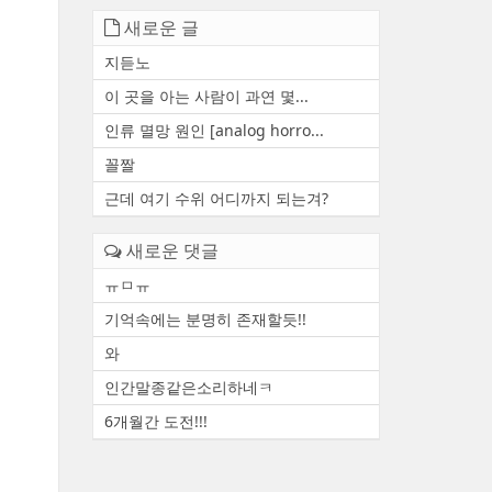
새로운 글
지듣노
이 곳을 아는 사람이 과연 몇...
인류 멸망 원인 [analog horro...
꼴짤
근데 여기 수위 어디까지 되는겨?
새로운 댓글
ㅠㅁㅠ
기억속에는 분명히 존재할듯!!
와
인간말종같은소리하네ㅋ
6개월간 도전!!!