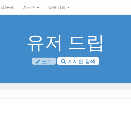
러/공포
게시판
킬링 타임
유저 드립
게시판 검색
쓰기