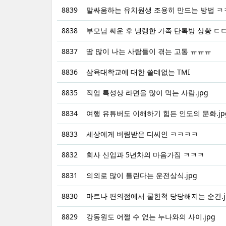
8839
말싸움하는 유치원생 조용히 만드는 방법 ㅋ
8838
부모님 싸운 후 냉랭한 가족 단톡방 상황 ㄷ
8837
땀 많이 나는 사람들이 겪는 고통 ㅠㅠㅠ
8836
삼육대학교에 대한 쓸데없는 TMI
8835
직업 특성상 라면을 많이 먹는 사람.jpg
8834
여행 유튜버도 이해하기 힘든 인도의 문화.jp
8833
세상에게 버림받은 디씨인 ㅋㅋㅋㅋ
8832
회사 신입과 5년차의 마음가짐 ㅋㅋㅋ
8831
의외로 많이 틀린다는 운전상식.jpg
8830
마트나 편의점에서 쿨한척 당당해지는 순간.j
8829
강동원도 어쩔 수 없는 누나와의 사이.jpg