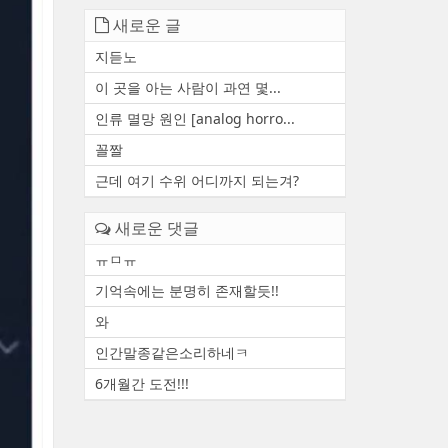
새로운 글
지듣노
이 곳을 아는 사람이 과연 몇...
인류 멸망 원인 [analog horro...
꼴짤
근데 여기 수위 어디까지 되는겨?
새로운 댓글
ㅠㅁㅠ
기억속에는 분명히 존재할듯!!
와
인간말종같은소리하네ㅋ
6개월간 도전!!!