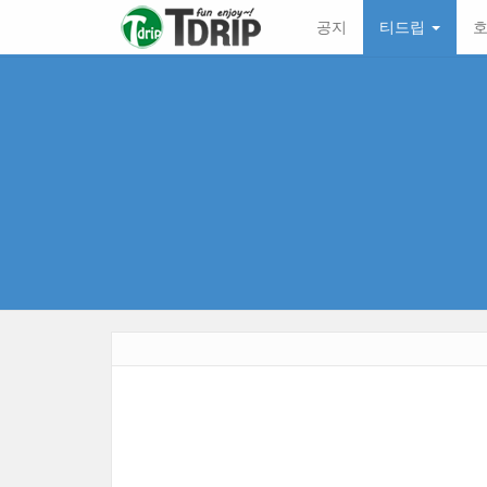
본
메
공지
티드립
호
문
뉴
바
토
로
글
가
하
기
기