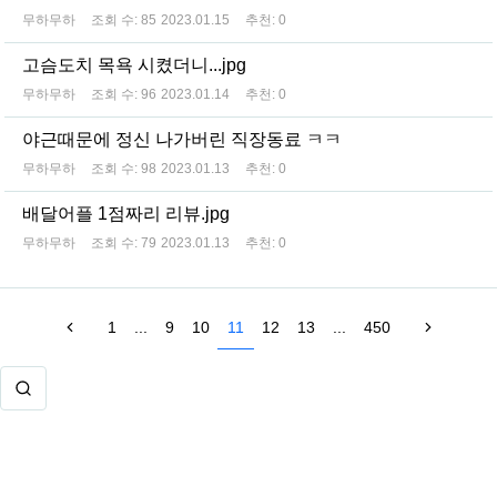
무하무하
조회 수:
85
2023.01.15
추천:
0
고슴도치 목욕 시켰더니...jpg
무하무하
조회 수:
96
2023.01.14
추천:
0
야근때문에 정신 나가버린 직장동료 ㅋㅋ
무하무하
조회 수:
98
2023.01.13
추천:
0
배달어플 1점짜리 리뷰.jpg
무하무하
조회 수:
79
2023.01.13
추천:
0
1
...
9
10
11
12
13
...
450