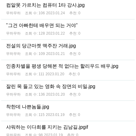
컴알못 가르치는 컴퓨터 1타 강사.jpg
무하무하
조회 수:
106
2023.01.24
추천:
0
"그건 아빠한테 배우면 되는 거야"
무하무하
조회 수:
128
2023.01.22
추천:
0
전설의 당근마켓 맥주잔 거래.jpg
무하무하
조회 수:
109
2023.01.21
추천:
0
인종차별을 평생 당해본 적 없다는 할리우드 배우.jpg
무하무하
조회 수:
111
2023.01.20
추천:
0
잘린 목 들고 있는 영화 속 장면의 비밀.jpg
무하무하
조회 수:
136
2023.01.20
추천:
0
착한데 나쁜놈들.jpg
무하무하
조회 수:
115
2023.01.19
추천:
0
샤워하는 이다희를 지키는 김남길.jpgif
무하무하
조회 수:
98
2023.01.19
추천:
0