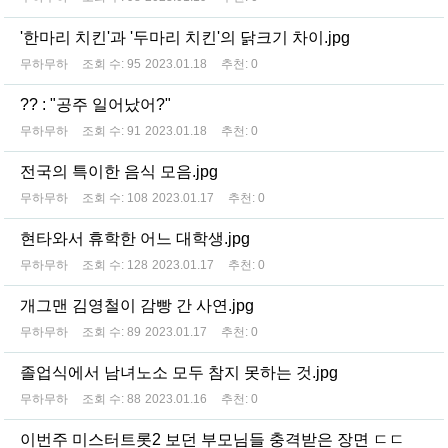
'한마리 치킨'과 '두마리 치킨'의 닭크기 차이.jpg
무하무하
조회 수:
95
2023.01.18
추천:
0
?? : "공주 일어났어?"
무하무하
조회 수:
91
2023.01.18
추천:
0
전국의 특이한 음식 모음.jpg
무하무하
조회 수:
108
2023.01.17
추천:
0
현타와서 휴학한 어느 대학생.jpg
무하무하
조회 수:
128
2023.01.17
추천:
0
개그맨 김영철이 감빵 간 사연.jpg
무하무하
조회 수:
89
2023.01.17
추천:
0
졸업식에서 남녀노소 모두 참지 못하는 것.jpg
무하무하
조회 수:
88
2023.01.16
추천:
0
이번주 미스터트롯2 보던 부모님들 충격받은 장면 ㄷㄷ