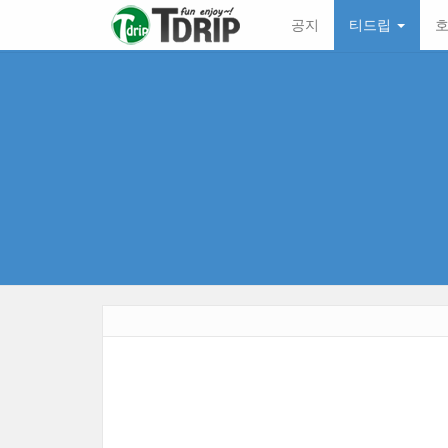
본
메
공지
티드립
호
문
뉴
바
토
로
글
가
하
기
기