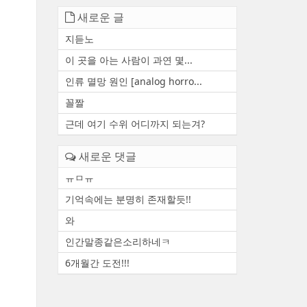
새로운 글
지듣노
이 곳을 아는 사람이 과연 몇...
인류 멸망 원인 [analog horro...
꼴짤
근데 여기 수위 어디까지 되는겨?
새로운 댓글
ㅠㅁㅠ
기억속에는 분명히 존재할듯!!
와
인간말종같은소리하네ㅋ
6개월간 도전!!!