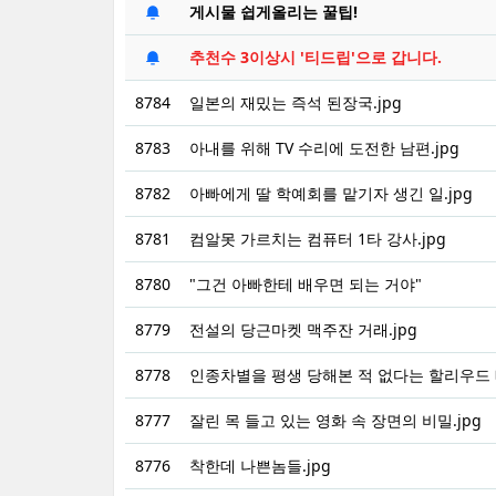
게시물 쉽게올리는 꿀팁!
추천수 3이상시 '티드립'으로 갑니다.
8784
일본의 재밌는 즉석 된장국.jpg
8783
아내를 위해 TV 수리에 도전한 남편.jpg
8782
아빠에게 딸 학예회를 맡기자 생긴 일.jpg
8781
컴알못 가르치는 컴퓨터 1타 강사.jpg
8780
"그건 아빠한테 배우면 되는 거야"
8779
전설의 당근마켓 맥주잔 거래.jpg
8778
인종차별을 평생 당해본 적 없다는 할리우드 배
8777
잘린 목 들고 있는 영화 속 장면의 비밀.jpg
8776
착한데 나쁜놈들.jpg