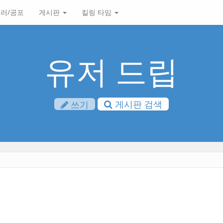
러/공포
게시판
킬링 타임
유저 드립
게시판 검색
쓰기