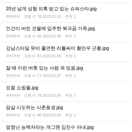
20년 넘게 성형 의혹 받고 있는 슈퍼스타.jpg
무하무하
조회 수:
76
2023.01.10
추천:
1
인간이 버린 건물에 입주한 북극곰 가족.jpg
무하무하
조회 수:
80
2023.01.08
추천:
1
강남스타일 뮤비 출연한 리틀싸이 황민우 근황.jpg
무하무하
조회 수:
83
2023.01.08
추천:
1
잘 때 이런 버릇 있는 사람 꼭 있음.jpg
무하무하
조회 수:
77
2023.01.07
추천:
1
요즘 쇼핑몰.jpg
무하무하
조회 수:
78
2023.01.06
추천:
1
암살 시도하는 사촌동생.jpg
무하무하
조회 수:
80
2023.01.06
추천:
1
엄청난 능력자라는 개그맨 김진수 아내.jpg