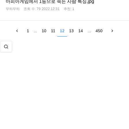
마피아게임에서 1등으로 죽는 사람 특징.jpg
무하무하
조회 수:
79
2022.12.31
추천:
1
1
...
10
11
12
13
14
...
450