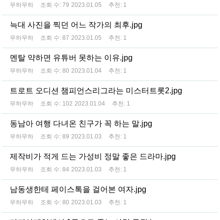
무하무하
조회 수:
79
2023.01.05
추천:
1
늑대 사진을 찍던 어느 작가의 최후.jpg
무하무하
조회 수:
87
2023.01.05
추천:
1
멘탈 약하면 유튜버 못하는 이유.jpg
무하무하
조회 수:
80
2023.01.04
추천:
1
트로트 오디션 챔피언스리그라는 미스터트롯2.jpg
무하무하
조회 수:
102
2023.01.04
추천:
1
동남아 여행 다녀온 친구가 꼭 하는 말.jpg
무하무하
조회 수:
89
2023.01.03
추천:
1
제작비가 적게 드는 가성비 정말 좋은 드라마.jpg
무하무하
조회 수:
84
2023.01.03
추천:
1
남동생한테 페이스톡을 걸어본 여자.jpg
무하무하
조회 수:
80
2023.01.03
추천:
1