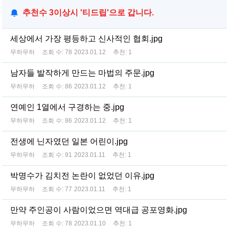
추천수 3이상시 '티드립'으로 갑니다.
세상에서 가장 평등하고 신사적인 협회.jpg
무하무하
조회 수:
78
2023.01.12
추천:
1
남자들 발작하게 만드는 마법의 주문.jpg
무하무하
조회 수:
86
2023.01.12
추천:
1
연예인 1열에서 구경하는 중.jpg
무하무하
조회 수:
86
2023.01.12
추천:
1
전생에 닌자였던 일본 어린이.jpg
무하무하
조회 수:
91
2023.01.11
추천:
1
박명수가 김치전 논란이 없었던 이유.jpg
무하무하
조회 수:
77
2023.01.11
추천:
1
만약 주인공이 사람이었으면 역대급 공포영화.jpg
무하무하
조회 수:
78
2023.01.10
추천:
1