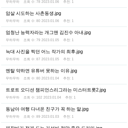
무하무하
조회 수:
78
2023.01.06
추천:
1
암살 시도하는 사촌동생.jpg
무하무하
조회 수:
80
2023.01.06
추천:
1
엄청난 능력자라는 개그맨 김진수 아내.jpg
무하무하
조회 수:
79
2023.01.05
추천:
1
늑대 사진을 찍던 어느 작가의 최후.jpg
무하무하
조회 수:
87
2023.01.05
추천:
1
멘탈 약하면 유튜버 못하는 이유.jpg
무하무하
조회 수:
80
2023.01.04
추천:
1
트로트 오디션 챔피언스리그라는 미스터트롯2.jpg
무하무하
조회 수:
102
2023.01.04
추천:
1
동남아 여행 다녀온 친구가 꼭 하는 말.jpg
무하무하
조회 수:
89
2023.01.03
추천:
1