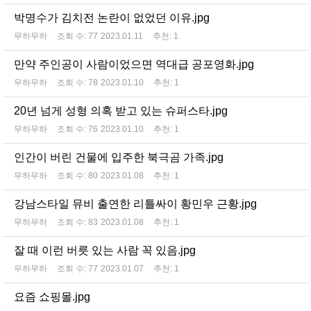
박명수가 김치전 논란이 없었던 이유.jpg
무하무하
조회 수:
77
2023.01.11
추천:
1
만약 주인공이 사람이었으면 역대급 공포영화.jpg
무하무하
조회 수:
78
2023.01.10
추천:
1
20년 넘게 성형 의혹 받고 있는 슈퍼스타.jpg
무하무하
조회 수:
76
2023.01.10
추천:
1
인간이 버린 건물에 입주한 북극곰 가족.jpg
무하무하
조회 수:
80
2023.01.08
추천:
1
강남스타일 뮤비 출연한 리틀싸이 황민우 근황.jpg
무하무하
조회 수:
83
2023.01.08
추천:
1
잘 때 이런 버릇 있는 사람 꼭 있음.jpg
무하무하
조회 수:
77
2023.01.07
추천:
1
요즘 쇼핑몰.jpg