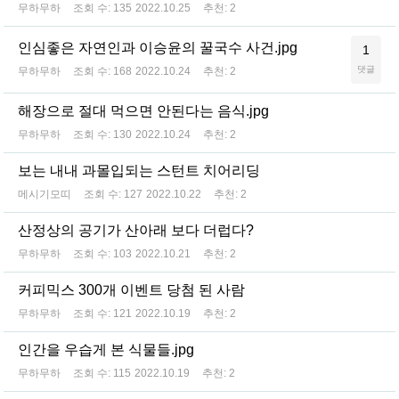
무하무하
조회 수:
135
2022.10.25
추천:
2
인심좋은 자연인과 이승윤의 꿀국수 사건.jpg
1
댓글
무하무하
조회 수:
168
2022.10.24
추천:
2
해장으로 절대 먹으면 안된다는 음식.jpg
무하무하
조회 수:
130
2022.10.24
추천:
2
보는 내내 과몰입되는 스턴트 치어리딩
메시기모띠
조회 수:
127
2022.10.22
추천:
2
산정상의 공기가 산아래 보다 더럽다?
무하무하
조회 수:
103
2022.10.21
추천:
2
커피믹스 300개 이벤트 당첨 된 사람
무하무하
조회 수:
121
2022.10.19
추천:
2
인간을 우습게 본 식물들.jpg
무하무하
조회 수:
115
2022.10.19
추천:
2