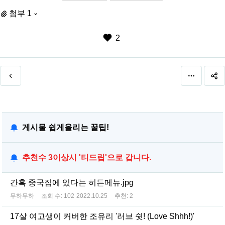
첨부 1
2
게시물 쉽게올리는 꿀팁!
추천수 3이상시 '티드립'으로 갑니다.
간혹 중국집에 있다는 히든메뉴.jpg
무하무하
조회 수:
102
2022.10.25
추천:
2
17살 여고생이 커버한 조유리 '러브 쉿! (Love Shhh!)'