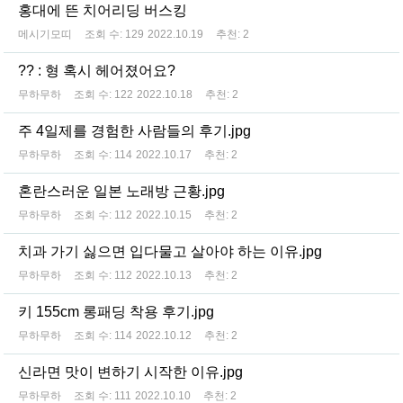
홍대에 뜬 치어리딩 버스킹
메시기모띠
조회 수:
129
2022.10.19
추천:
2
?? : 형 혹시 헤어졌어요?
무하무하
조회 수:
122
2022.10.18
추천:
2
주 4일제를 경험한 사람들의 후기.jpg
무하무하
조회 수:
114
2022.10.17
추천:
2
혼란스러운 일본 노래방 근황.jpg
무하무하
조회 수:
112
2022.10.15
추천:
2
치과 가기 싫으면 입다물고 살아야 하는 이유.jpg
무하무하
조회 수:
112
2022.10.13
추천:
2
키 155cm 롱패딩 착용 후기.jpg
무하무하
조회 수:
114
2022.10.12
추천:
2
신라면 맛이 변하기 시작한 이유.jpg
무하무하
조회 수:
111
2022.10.10
추천:
2