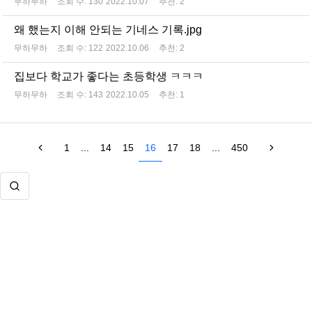
무하무하
조회 수:
130
2022.10.07
추천:
2
왜 했는지 이해 안되는 기네스 기록.jpg
무하무하
조회 수:
122
2022.10.06
추천:
2
집보다 학교가 좋다는 초등학생 ㅋㅋㅋ
무하무하
조회 수:
143
2022.10.05
추천:
1
1
...
14
15
16
17
18
...
450