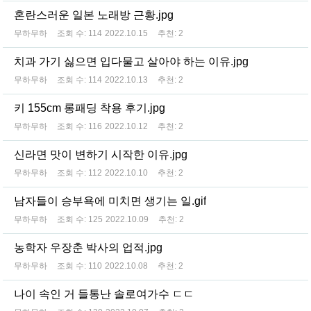
혼란스러운 일본 노래방 근황.jpg
무하무하
조회 수:
114
2022.10.15
추천:
2
치과 가기 싫으면 입다물고 살아야 하는 이유.jpg
무하무하
조회 수:
114
2022.10.13
추천:
2
키 155cm 롱패딩 착용 후기.jpg
무하무하
조회 수:
116
2022.10.12
추천:
2
신라면 맛이 변하기 시작한 이유.jpg
무하무하
조회 수:
112
2022.10.10
추천:
2
남자들이 승부욕에 미치면 생기는 일.gif
무하무하
조회 수:
125
2022.10.09
추천:
2
농학자 우장춘 박사의 업적.jpg
무하무하
조회 수:
110
2022.10.08
추천:
2
나이 속인 거 들통난 솔로여가수 ㄷㄷ