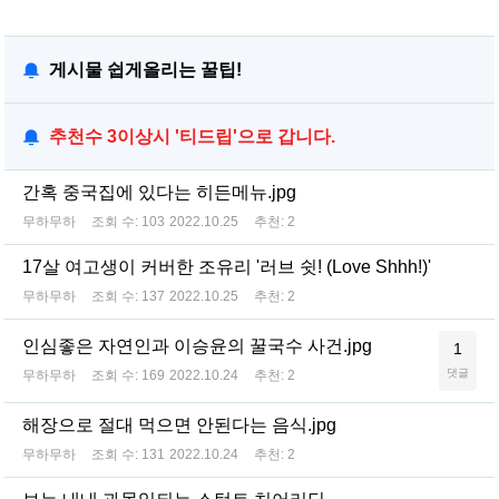
게시물 쉽게올리는 꿀팁!
추천수 3이상시 '티드립'으로 갑니다.
간혹 중국집에 있다는 히든메뉴.jpg
무하무하
조회 수:
103
2022.10.25
추천:
2
17살 여고생이 커버한 조유리 '러브 쉿! (Love Shhh!)'
무하무하
조회 수:
137
2022.10.25
추천:
2
인심좋은 자연인과 이승윤의 꿀국수 사건.jpg
1
댓글
무하무하
조회 수:
169
2022.10.24
추천:
2
해장으로 절대 먹으면 안된다는 음식.jpg
무하무하
조회 수:
131
2022.10.24
추천:
2