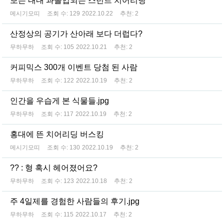
보는 내내 과몰입되는 스턴트 치어리딩
메시기모띠
조회 수:
129
2022.10.22
추천:
2
산정상의 공기가 산아래 보다 더럽다?
무하무하
조회 수:
105
2022.10.21
추천:
2
커피믹스 300개 이벤트 당첨 된 사람
무하무하
조회 수:
122
2022.10.19
추천:
2
인간을 우습게 본 식물들.jpg
무하무하
조회 수:
117
2022.10.19
추천:
2
홍대에 뜬 치어리딩 버스킹
메시기모띠
조회 수:
130
2022.10.19
추천:
2
?? : 형 혹시 헤어졌어요?
무하무하
조회 수:
123
2022.10.18
추천:
2
주 4일제를 경험한 사람들의 후기.jpg
무하무하
조회 수:
115
2022.10.17
추천:
2