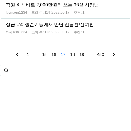
직원 회식비로 2,000만원씩 쓰는 36살 사장님
fpwjsem1234
조회 수:
119
2022.09.17
추천:
1
상금 1억 생존예능에서 만난 전남친/전여친
fpwjsem1234
조회 수:
113
2022.09.17
추천:
1
1
...
15
16
17
18
19
...
450