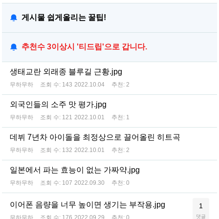
게시물 쉽게올리는 꿀팁!
추천수 3이상시 '티드립'으로 갑니다.
생태교란 외래종 블루길 근황.jpg
무하무하
조회 수:
143
2022.10.04
추천:
2
외국인들의 소주 맛 평가.jpg
무하무하
조회 수:
121
2022.10.01
추천:
1
데뷔 7년차 아이돌을 최정상으로 끌어올린 히트곡
무하무하
조회 수:
132
2022.10.01
추천:
2
일본에서 파는 효능이 없는 가짜약.jpg
무하무하
조회 수:
107
2022.09.30
추천:
0
이어폰 음량을 너무 높이면 생기는 부작용.jpg
1
댓글
무하무하
조회 수:
176
2022.09.29
추천:
0