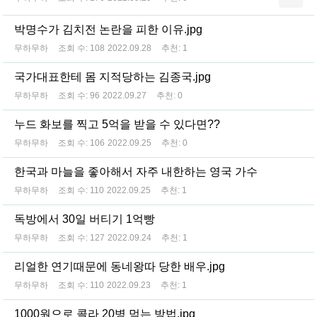
박명수가 김치전 논란을 피한 이유.jpg
무하무하
조회 수:
108
2022.09.28
추천:
1
국가대표한테 몸 지적당하는 김종국.jpg
무하무하
조회 수:
96
2022.09.27
추천:
0
누드 화보를 찍고 5억을 받을 수 있다면??
무하무하
조회 수:
106
2022.09.25
추천:
0
한국과 마늘을 좋아해서 자주 내한하는 영국 가수
무하무하
조회 수:
110
2022.09.25
추천:
1
독방에서 30일 버티기 1억빵
무하무하
조회 수:
127
2022.09.24
추천:
1
리얼한 연기때문에 동네왕따 당한 배우.jpg
무하무하
조회 수:
110
2022.09.23
추천:
1
1000원으로 콜라 20병 먹는 방법.jpg