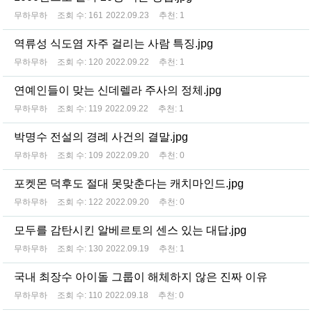
무하무하
조회 수:
161
2022.09.23
추천:
1
역류성 식도염 자주 걸리는 사람 특징.jpg
무하무하
조회 수:
120
2022.09.22
추천:
1
연예인들이 맞는 신데렐라 주사의 정체.jpg
무하무하
조회 수:
119
2022.09.22
추천:
1
박명수 전설의 경례 사건의 결말.jpg
무하무하
조회 수:
109
2022.09.20
추천:
0
포켓몬 덕후도 절대 못맞춘다는 캐치마인드.jpg
무하무하
조회 수:
122
2022.09.20
추천:
0
모두를 감탄시킨 알베르토의 센스 있는 대답.jpg
무하무하
조회 수:
130
2022.09.19
추천:
1
국내 최장수 아이돌 그룹이 해체하지 않은 진짜 이유
무하무하
조회 수:
110
2022.09.18
추천:
0