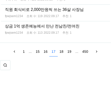
직원 회식비로 2,000만원씩 쓰는 36살 사장님
fpwjsem1234
조회 수:
119
2022.09.17
추천:
1
상금 1억 생존예능에서 만난 전남친/전여친
fpwjsem1234
조회 수:
113
2022.09.17
추천:
1
1
...
15
16
17
18
19
...
450