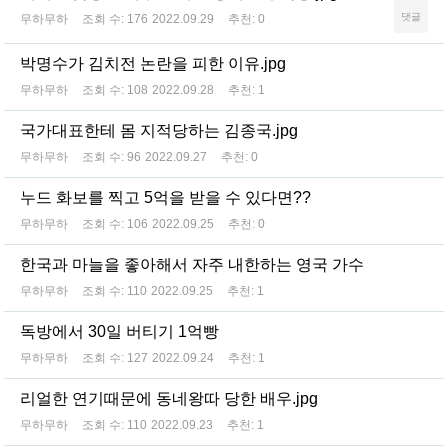
댓글
무하무하
조회 수:
176
2022.09.29
추천:
0
박명수가 김치전 논란을 피한 이유.jpg
무하무하
조회 수:
108
2022.09.28
추천:
1
국가대표한테 몸 지적당하는 김종국.jpg
무하무하
조회 수:
96
2022.09.27
추천:
0
누드 화보를 찍고 5억을 받을 수 있다면??
무하무하
조회 수:
106
2022.09.25
추천:
0
한국과 마늘을 좋아해서 자주 내한하는 영국 가수
무하무하
조회 수:
110
2022.09.25
추천:
1
독방에서 30일 버티기 1억빵
무하무하
조회 수:
127
2022.09.24
추천:
1
리얼한 연기때문에 동네왕따 당한 배우.jpg
무하무하
조회 수:
110
2022.09.23
추천:
1