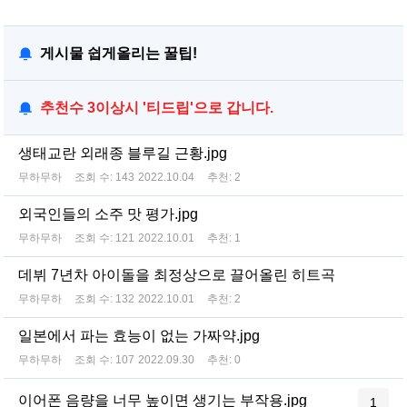
게시물 쉽게올리는 꿀팁!
추천수 3이상시 '티드립'으로 갑니다.
생태교란 외래종 블루길 근황.jpg
무하무하
조회 수:
143
2022.10.04
추천:
2
외국인들의 소주 맛 평가.jpg
무하무하
조회 수:
121
2022.10.01
추천:
1
데뷔 7년차 아이돌을 최정상으로 끌어올린 히트곡
무하무하
조회 수:
132
2022.10.01
추천:
2
일본에서 파는 효능이 없는 가짜약.jpg
무하무하
조회 수:
107
2022.09.30
추천:
0
이어폰 음량을 너무 높이면 생기는 부작용.jpg
1