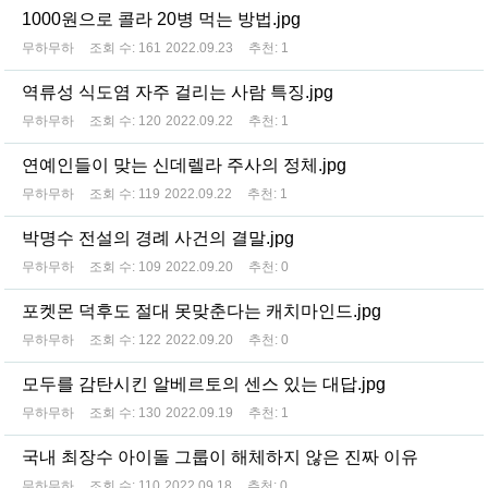
1000원으로 콜라 20병 먹는 방법.jpg
무하무하
조회 수:
161
2022.09.23
추천:
1
역류성 식도염 자주 걸리는 사람 특징.jpg
무하무하
조회 수:
120
2022.09.22
추천:
1
연예인들이 맞는 신데렐라 주사의 정체.jpg
무하무하
조회 수:
119
2022.09.22
추천:
1
박명수 전설의 경례 사건의 결말.jpg
무하무하
조회 수:
109
2022.09.20
추천:
0
포켓몬 덕후도 절대 못맞춘다는 캐치마인드.jpg
무하무하
조회 수:
122
2022.09.20
추천:
0
모두를 감탄시킨 알베르토의 센스 있는 대답.jpg
무하무하
조회 수:
130
2022.09.19
추천:
1
국내 최장수 아이돌 그룹이 해체하지 않은 진짜 이유
무하무하
조회 수:
110
2022.09.18
추천:
0