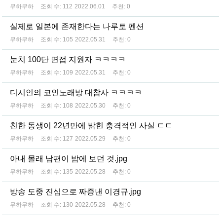
무하무하
조회 수:
112
2022.06.01
추천:
0
실제로 일본에 존재한다는 나루토 펜션
무하무하
조회 수:
105
2022.05.31
추천:
0
눈치 100단 면접 지원자 ㅋㅋㅋㅋ
무하무하
조회 수:
109
2022.05.31
추천:
0
디시인의 코인노래방 대참사 ㅋㅋㅋㅋ
무하무하
조회 수:
108
2022.05.30
추천:
0
친한 동생이 22년만에 밝힌 충격적인 사실 ㄷㄷ
무하무하
조회 수:
127
2022.05.29
추천:
0
아내 몰래 남편이 밤에 보던 것.jpg
무하무하
조회 수:
135
2022.05.28
추천:
0
방송 도중 진심으로 짜증낸 이경규.jpg
무하무하
조회 수:
130
2022.05.28
추천:
0