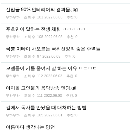
선입금 90% 인테리어의 결과물.jpg
무하무하
조회 수:
101
2022.06.03
추천:
0
주호민이 말하는 전생 체험 ㅋㅋㅋㅋㅋ
무하무하
조회 수:
108
2022.06.03
추천:
0
국뽕 이빠이 차오르는 국위선양의 숨은 주역들
무하무하
조회 수:
97
2022.06.03
추천:
0
모델들이 키를 줄여서 말 하는 이유 ㅂㄷㅂㄷ
무하무하
조회 수:
112
2022.06.03
추천:
0
아이돌 고인물의 음악방송 엔딩.gif
무하무하
조회 수:
111
2022.06.03
추천:
0
길에서 독사를 만났을 때 대처하는 방법
무하무하
조회 수:
105
2022.06.01
추천:
0
여름마다 생각나는 명언