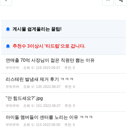
게시물 쉽게올리는 꿀팁!
추천수 3이상시 '티드립'으로 갑니다.
연매출 70억 사장님이 젊은 직원만 뽑는 이유
무하무하
조회 수:
119
2022.06.07
추천:
0
리스테린 발냄새 제거 후기 ㅋㅋㅋ
무하무하
조회 수:
135
2022.06.07
추천:
0
"안 힘드세요?".jpg
무하무하
조회 수:
151
2022.06.07
추천:
0
아이돌 멤버들이 센터를 노리는 이유 ㅋㅋㅋ
무하무하
조회 수:
113
2022.06.05
추천:
0