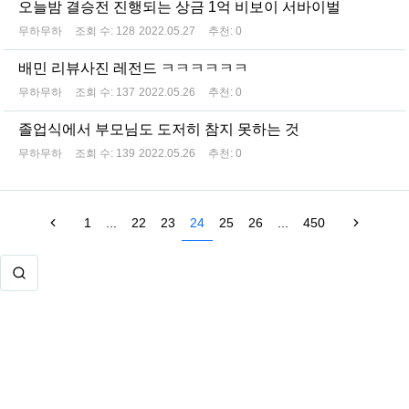
오늘밤 결승전 진행되는 상금 1억 비보이 서바이벌
무하무하
조회 수:
128
2022.05.27
추천:
0
배민 리뷰사진 레전드 ㅋㅋㅋㅋㅋㅋ
무하무하
조회 수:
137
2022.05.26
추천:
0
졸업식에서 부모님도 도저히 참지 못하는 것
무하무하
조회 수:
139
2022.05.26
추천:
0
1
...
22
23
24
25
26
...
450