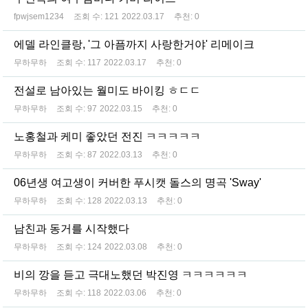
fpwjsem1234
조회 수:
121
2022.03.17
추천:
0
에델 라인클랑, '그 아픔까지 사랑한거야' 리메이크
무하무하
조회 수:
117
2022.03.17
추천:
0
전설로 남아있는 월미도 바이킹 ㅎㄷㄷ
무하무하
조회 수:
97
2022.03.15
추천:
0
노홍철과 케미 좋았던 전진 ㅋㅋㅋㅋㅋ
무하무하
조회 수:
87
2022.03.13
추천:
0
06년생 여고생이 커버한 푸시캣 돌스의 명곡 'Sway'
무하무하
조회 수:
128
2022.03.13
추천:
0
남친과 동거를 시작했다
무하무하
조회 수:
124
2022.03.08
추천:
0
비의 깡을 듣고 극대노했던 박진영 ㅋㅋㅋㅋㅋㅋ
무하무하
조회 수:
118
2022.03.06
추천:
0