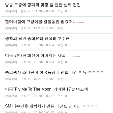
방송 도중에 깡패와 맞짱 뜰 뻔한 신화 전진
무하무하
조회 수:
101
2022.03.06
추천:
0
할머니집에 고양이를 열흘동안 맡겼더니.......
무하무하
조회 수:
119
2022.03.05
추천:
0
생활의 달인 중화요리 전설의 고수편
무하무하
조회 수:
105
2022.03.04
추천:
0
미국 갔다던 희선이 아버지는 사실..............
무하무하
조회 수:
123
2022.03.03
추천:
0
콩고왕자 조나단이 한국농담에 멘탈 나간 이유 ㅋㅋㅋㅋ
무하무하
조회 수:
110
2022.03.02
추천:
0
명곡 'Fly Me To The Moon' 커버한 17살 여고생
무하무하
조회 수:
104
2022.02.27
추천:
0
SM 이수만을 개빡치게 만든 레전드 연예인 ㅋㅋㅋㅋ
무하무하
조회 수:
120
2022.02.27
추천:
0