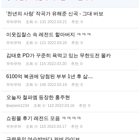
'천년의 사랑' 작곡가 유해준 신곡 - 그대 바보
무하무하
조회 수:
131
2022.03.21
추천:
0
이웃집찰스 속 레전드 할아버지 ㅋㅋㅋ
무하무하
조회 수:
121
2022.03.20
추천:
0
김태호 PD가 꾸준히 욕먹고 있는 무한도전 몰카
무하무하
조회 수:
115
2022.03.20
추천:
0
6100억 복권에 당첨된 부부 1년 후 삶....
무하무하
조회 수:
140
2022.03.19
추천:
0
오늘자 철파엠 등장한 홍주현
fpwjsem1234
조회 수:
110
2022.03.18
추천:
0
쇼핑몰 후기 레전드 모음 ㅋㅋㅋㅋ
무하무하
조회 수:
110
2022.03.17
추천:
0
구련옥의 여수밤바다 커버 라이브