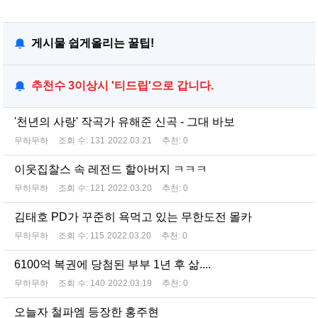
게시물 쉽게올리는 꿀팁!
추천수 3이상시 '티드립'으로 갑니다.
'천년의 사랑' 작곡가 유해준 신곡 - 그대 바보
무하무하
조회 수:
131
2022.03.21
추천:
0
이웃집찰스 속 레전드 할아버지 ㅋㅋㅋ
무하무하
조회 수:
121
2022.03.20
추천:
0
김태호 PD가 꾸준히 욕먹고 있는 무한도전 몰카
무하무하
조회 수:
115
2022.03.20
추천:
0
6100억 복권에 당첨된 부부 1년 후 삶....
무하무하
조회 수:
140
2022.03.19
추천:
0
오늘자 철파엠 등장한 홍주현