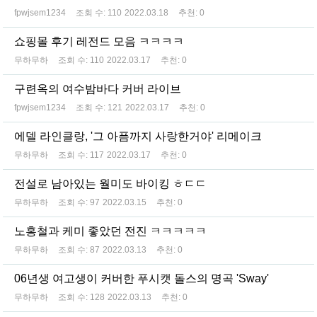
fpwjsem1234
조회 수:
110
2022.03.18
추천:
0
쇼핑몰 후기 레전드 모음 ㅋㅋㅋㅋ
무하무하
조회 수:
110
2022.03.17
추천:
0
구련옥의 여수밤바다 커버 라이브
fpwjsem1234
조회 수:
121
2022.03.17
추천:
0
에델 라인클랑, '그 아픔까지 사랑한거야' 리메이크
무하무하
조회 수:
117
2022.03.17
추천:
0
전설로 남아있는 월미도 바이킹 ㅎㄷㄷ
무하무하
조회 수:
97
2022.03.15
추천:
0
노홍철과 케미 좋았던 전진 ㅋㅋㅋㅋㅋ
무하무하
조회 수:
87
2022.03.13
추천:
0
06년생 여고생이 커버한 푸시캣 돌스의 명곡 'Sway'
무하무하
조회 수:
128
2022.03.13
추천:
0