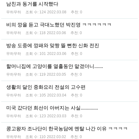
남친과 동거를 시작했다
무하무하
조회 수:
124
2022.03.08
추천:
0
비의 깡을 듣고 극대노했던 박진영 ㅋㅋㅋㅋㅋㅋ
무하무하
조회 수:
118
2022.03.06
추천:
0
방송 도중에 깡패와 맞짱 뜰 뻔한 신화 전진
무하무하
조회 수:
101
2022.03.06
추천:
0
할머니집에 고양이를 열흘동안 맡겼더니.......
무하무하
조회 수:
119
2022.03.05
추천:
0
생활의 달인 중화요리 전설의 고수편
무하무하
조회 수:
105
2022.03.04
추천:
0
미국 갔다던 희선이 아버지는 사실..............
무하무하
조회 수:
123
2022.03.03
추천:
0
콩고왕자 조나단이 한국농담에 멘탈 나간 이유 ㅋㅋㅋㅋ
무하무하
조회 수:
110
2022.03.02
추천:
0