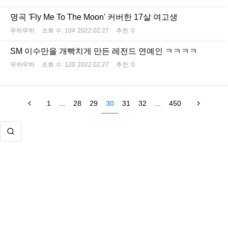
명곡 'Fly Me To The Moon' 커버한 17살 여고생
무하무하
조회 수:
104
2022.02.27
추천:
0
SM 이수만을 개빡치게 만든 레전드 연예인 ㅋㅋㅋㅋ
무하무하
조회 수:
120
2022.02.27
추천:
0
1
...
28
29
30
31
32
...
450