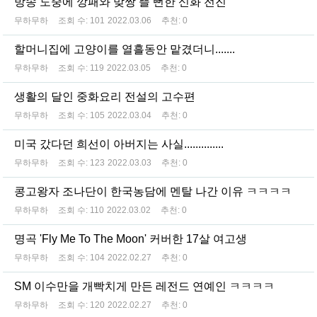
방송 도중에 깡패와 맞짱 뜰 뻔한 신화 전진
무하무하
조회 수:
101
2022.03.06
추천:
0
할머니집에 고양이를 열흘동안 맡겼더니.......
무하무하
조회 수:
119
2022.03.05
추천:
0
생활의 달인 중화요리 전설의 고수편
무하무하
조회 수:
105
2022.03.04
추천:
0
미국 갔다던 희선이 아버지는 사실..............
무하무하
조회 수:
123
2022.03.03
추천:
0
콩고왕자 조나단이 한국농담에 멘탈 나간 이유 ㅋㅋㅋㅋ
무하무하
조회 수:
110
2022.03.02
추천:
0
명곡 'Fly Me To The Moon' 커버한 17살 여고생
무하무하
조회 수:
104
2022.02.27
추천:
0
SM 이수만을 개빡치게 만든 레전드 연예인 ㅋㅋㅋㅋ
무하무하
조회 수:
120
2022.02.27
추천:
0