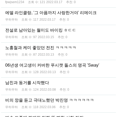
fpwjsem1234
조회 수:
121
2022.03.17
추천:
0
에델 라인클랑, '그 아픔까지 사랑한거야' 리메이크
무하무하
조회 수:
117
2022.03.17
추천:
0
전설로 남아있는 월미도 바이킹 ㅎㄷㄷ
무하무하
조회 수:
97
2022.03.15
추천:
0
노홍철과 케미 좋았던 전진 ㅋㅋㅋㅋㅋ
무하무하
조회 수:
87
2022.03.13
추천:
0
06년생 여고생이 커버한 푸시캣 돌스의 명곡 'Sway'
무하무하
조회 수:
128
2022.03.13
추천:
0
남친과 동거를 시작했다
무하무하
조회 수:
124
2022.03.08
추천:
0
비의 깡을 듣고 극대노했던 박진영 ㅋㅋㅋㅋㅋㅋ
무하무하
조회 수:
118
2022.03.06
추천:
0