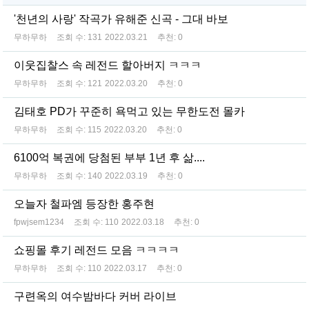
'천년의 사랑' 작곡가 유해준 신곡 - 그대 바보
무하무하
조회 수:
131
2022.03.21
추천:
0
이웃집찰스 속 레전드 할아버지 ㅋㅋㅋ
무하무하
조회 수:
121
2022.03.20
추천:
0
김태호 PD가 꾸준히 욕먹고 있는 무한도전 몰카
무하무하
조회 수:
115
2022.03.20
추천:
0
6100억 복권에 당첨된 부부 1년 후 삶....
무하무하
조회 수:
140
2022.03.19
추천:
0
오늘자 철파엠 등장한 홍주현
fpwjsem1234
조회 수:
110
2022.03.18
추천:
0
쇼핑몰 후기 레전드 모음 ㅋㅋㅋㅋ
무하무하
조회 수:
110
2022.03.17
추천:
0
구련옥의 여수밤바다 커버 라이브