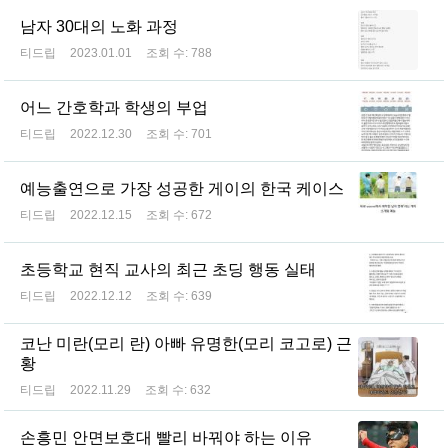
남자 30대의 노화 과정
티드립
2023.01.01
조회 수:
788
어느 간호학과 학생의 부업
티드립
2022.12.30
조회 수:
701
예능출연으로 가장 성공한 게이의 한국 케이스
티드립
2022.12.15
조회 수:
672
초등학교 현직 교사의 최근 초딩 행동 실태
티드립
2022.12.12
조회 수:
639
코난 미란(모리 란) 아빠 유명한(모리 코고로) 근
황
티드립
2022.11.29
조회 수:
632
손흥민 안면보호대 빨리 바꿔야 하는 이유