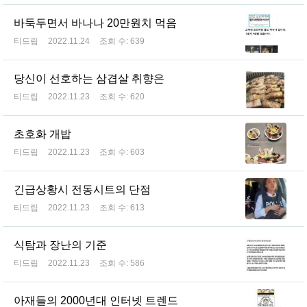
바둑두면서 바나나 20만원치 먹음
티드립
2022.11.24
조회 수:
639
당신이 선호하는 삼겹살 취향은
티드립
2022.11.23
조회 수:
620
초호화 개밥
티드립
2022.11.23
조회 수:
603
긴급상황시 전동시트의 단점
티드립
2022.11.23
조회 수:
613
식탐과 장난의 기준
티드립
2022.11.23
조회 수:
586
아재들의 2000년대 인터넷 트렌드