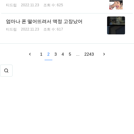
티드립
2022.11.23
조회 수:
625
엄마나 폰 떨어뜨려서 액정 고장났어
티드립
2022.11.23
조회 수:
617
1
2
3
4
5
...
2243