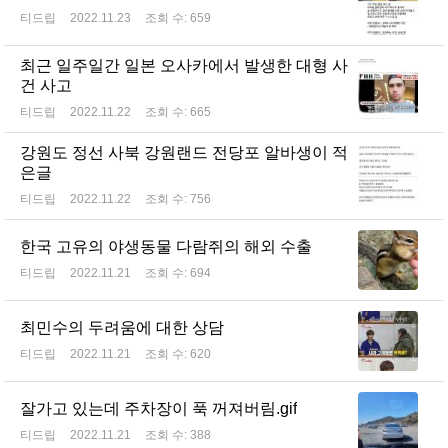
티드립
2022.11.23
조회 수:
659
최근 일주일간 일본 오사카에서 발생한 대형 사
건 사고
티드립
2022.11.22
조회 수:
665
강원도 정선 사북 강원랜드 전당포 알바생이 적
은글
티드립
2022.11.22
조회 수:
756
한국 고유의 야생동물 다람쥐의 해외 수출
티드립
2022.11.21
조회 수:
694
최민수의 두려움에 대한 상담
티드립
2022.11.21
조회 수:
620
잘가고 있는데 주차장이 푹 꺼져버림.gif
티드립
2022.11.21
조회 수:
388