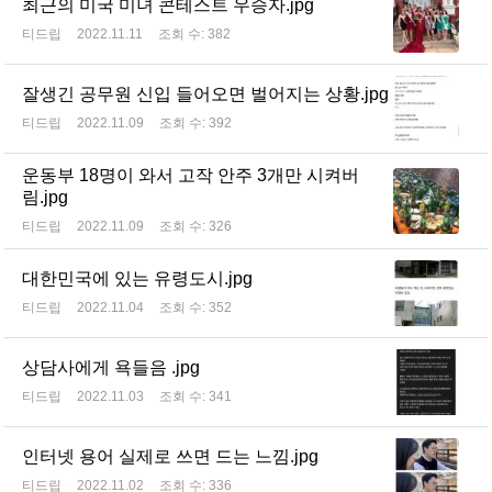
최근의 미국 미녀 콘테스트 우승자.jpg
티드립
2022.11.11
조회 수:
382
잘생긴 공무원 신입 들어오면 벌어지는 상황.jpg
티드립
2022.11.09
조회 수:
392
운동부 18명이 와서 고작 안주 3개만 시켜버
림.jpg
티드립
2022.11.09
조회 수:
326
대한민국에 있는 유령도시.jpg
티드립
2022.11.04
조회 수:
352
상담사에게 욕들음 .jpg
티드립
2022.11.03
조회 수:
341
인터넷 용어 실제로 쓰면 드는 느낌.jpg
티드립
2022.11.02
조회 수:
336