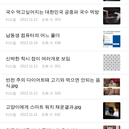
국수 먹고싶어지는 대한민국 공중파 국수 먹방
티드립
2022.11.21
조회 수:
353
남동생 컴퓨터의 어느 폴더
티드립
2022.11.18
조회 수:
438
신박한 착시 점이 여러개로 보임
티드립
2022.11.12
조회 수:
351
반전 주의 다이어트때 고기와 먹으면 안되는 음
식.jpg
티드립
2022.11.12
조회 수:
320
고양이에게 스마트 워치 채운결과.jpg
티드립
2022.11.11
조회 수:
332