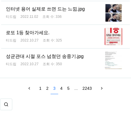
인터넷 용어 실제로 쓰면 드는 느낌.jpg
티드립
2022.11.02
조회 수:
336
로또 1등 찾아가세요.
티드립
2022.10.27
조회 수:
325
성균관대 시절 포스 넘쳤던 송중기.jpg
티드립
2022.10.27
조회 수:
350
1
2
3
4
5
...
2243