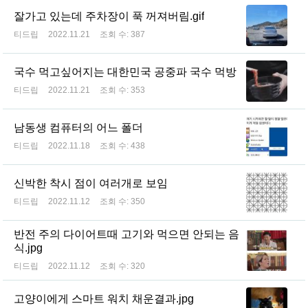
잘가고 있는데 주차장이 푹 꺼져버림.gif
티드립
2022.11.21
조회 수:
387
국수 먹고싶어지는 대한민국 공중파 국수 먹방
티드립
2022.11.21
조회 수:
353
남동생 컴퓨터의 어느 폴더
티드립
2022.11.18
조회 수:
438
신박한 착시 점이 여러개로 보임
티드립
2022.11.12
조회 수:
350
반전 주의 다이어트때 고기와 먹으면 안되는 음
식.jpg
티드립
2022.11.12
조회 수:
320
고양이에게 스마트 워치 채운결과.jpg