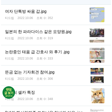
여자 단톡방 싸움 갑.jpg
티드립
2022.10.06
조회 수:
352
일본의 한 파라다이스 같은 요양원.jpg
티드립
2022.10.06
조회 수:
319
논란중인 태움 급 간호사 와 후기 .jpg
티드립
2022.10.06
조회 수:
333
뜬금 없는 기자회견 참여.jpg
티드립
2022.10.06
조회 수:
306
아저씨 셀카 특징
티드립
2022.10.06
조회 수:
348