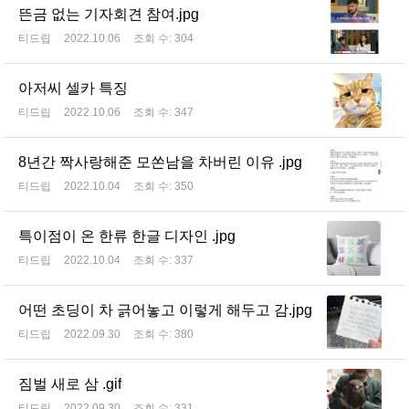
뜬금 없는 기자회견 참여.jpg
티드립
2022.10.06
조회 수:
304
아저씨 셀카 특징
티드립
2022.10.06
조회 수:
347
8년간 짝사랑해준 모쏜남을 차버린 이유 .jpg
티드립
2022.10.04
조회 수:
350
특이점이 온 한류 한글 디자인 .jpg
티드립
2022.10.04
조회 수:
337
어떤 초딩이 차 긁어놓고 이렇게 해두고 감.jpg
티드립
2022.09.30
조회 수:
380
짐벌 새로 삼 .gif
티드립
2022.09.30
조회 수:
331