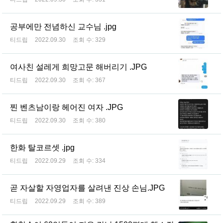
공부에만 전념하신 교수님 .jpg
티드립
2022.09.30
조회 수:
329
여사친 설레게 희망고문 해버리기 .JPG
티드립
2022.09.30
조회 수:
367
찐 벤츠남이랑 헤어진 여자 .JPG
티드립
2022.09.30
조회 수:
380
한화 탈코르셋 .jpg
티드립
2022.09.29
조회 수:
334
곧 자살할 자영업자를 살려낸 진상 손님.JPG
티드립
2022.09.29
조회 수:
389