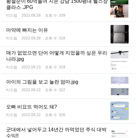
황철순이 60억들여 지은 강남 1500평대 헬스장
클라스 .JPG
티드립
2022.09.28
조회 수:
339
마약에 빠지는 이유
티드립
2022.09.28
조회 수:
318
매가 없었으면 단어 어떻게 지었을까 싶은 우리
나라.jpg
티드립
2022.09.23
조회 수:
319
아이의 그림을 보고 놀란 엄마.jpg
티드립
2022.09.22
조회 수:
322
오빠 비요뜨 먹어도 돼?
티드립
2022.09.22
조회 수:
326
군대에서 넣어두고 14년간 까먹었던 주식 대박
수익!!