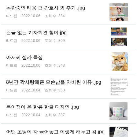
논란중인 태움 급 간호사 와 후기 .jpg
티드립
2022.10.06
조회 수:
334
뜬금 없는 기자회견 참여.jpg
티드립
2022.10.06
조회 수:
309
아저씨 셀카 특징
티드립
2022.10.06
조회 수:
348
8년간 짝사랑해준 모쏜남을 차버린 이유 .jpg
티드립
2022.10.04
조회 수:
350
특이점이 온 한류 한글 디자인 .jpg
티드립
2022.10.04
조회 수:
337
어떤 초딩이 차 긁어놓고 이렇게 해두고 감.jpg