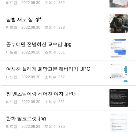
티드립
2022.09.30
조회 수:
382
짐벌 새로 삼 .gif
티드립
2022.09.30
조회 수:
333
공부에만 전념하신 교수님 .jpg
티드립
2022.09.30
조회 수:
331
여사친 설레게 희망고문 해버리기 .JPG
티드립
2022.09.30
조회 수:
367
찐 벤츠남이랑 헤어진 여자 .JPG
티드립
2022.09.30
조회 수:
381
한화 탈코르셋 .jpg
티드립
2022.09.29
조회 수:
335