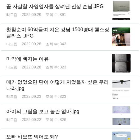
곧 자살할 자영업자를 살려낸 진상 손님.JPG
티드립
2022.09.29
조회 수:
391
황철순이 60억들여 지은 강남 1500평대 헬스장
클라스 .JPG
티드립
2022.09.28
조회 수:
343
마약에 빠지는 이유
티드립
2022.09.28
조회 수:
323
매가 없었으면 단어 어떻게 지었을까 싶은 우리
나라.jpg
티드립
2022.09.23
조회 수:
323
아이의 그림을 보고 놀란 엄마.jpg
티드립
2022.09.22
조회 수:
326
오빠 비요뜨 먹어도 돼?