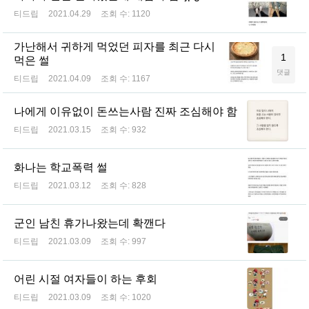
티드립
2021.04.29
조회 수:
1120
가난해서 귀하게 먹었던 피자를 최근 다시
1
먹은 썰
댓글
티드립
2021.04.09
조회 수:
1167
나에게 이유없이 돈쓰는사람 진짜 조심해야 함
티드립
2021.03.15
조회 수:
932
화나는 학교폭력 썰
티드립
2021.03.12
조회 수:
828
군인 남친 휴가나왔는데 확깬다
티드립
2021.03.09
조회 수:
997
어린 시절 여자들이 하는 후회
티드립
2021.03.09
조회 수:
1020