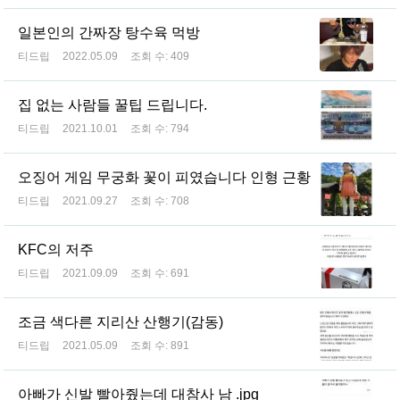
일본인의 간짜장 탕수육 먹방
티드립
2022.05.09
조회 수:
409
집 없는 사람들 꿀팁 드립니다.
티드립
2021.10.01
조회 수:
794
오징어 게임 무궁화 꽃이 피였습니다 인형 근황
티드립
2021.09.27
조회 수:
708
KFC의 저주
티드립
2021.09.09
조회 수:
691
조금 색다른 지리산 산행기(감동)
티드립
2021.05.09
조회 수:
891
아빠가 신발 빨아줬는데 대참사 남 .jpg