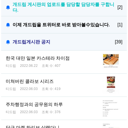
개드립 게시판의 업로드를 담당할 담당자를 구합니
[2]
다.
이제 개드립을 트위터로 바로 받아볼수있습니다.
[1]
개드립게시판 공지
[39]
한국 대만 일본 카스테라 차이점
티드립
2022.06.22
조회 수:
407
미쳐버린 콜라보 시리즈
티드립
2022.06.03
조회 수:
419
주차행정과의 공무원의 하루
티드립
2022.06.03
조회 수:
376
당근 마켓 하리보 살랬더니