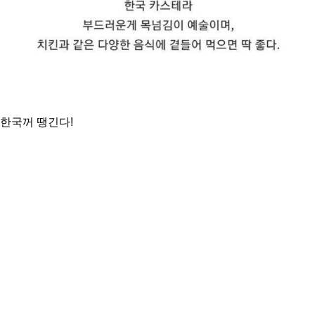
한국꺼 땡긴다!