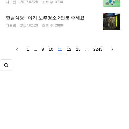
티드립
2017.02.28
조회 수:
3734
한남식당 - 여기 보추청소 2인분 주세요
티드립
2017.02.20
조회 수:
2880
1
...
9
10
11
12
13
...
2243