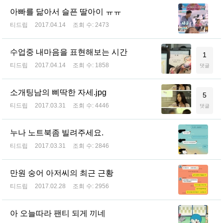
아빠를 닮아서 슬픈 딸아이 ㅠㅠ
티드립
2017.04.14
조회 수:
2473
수업중 내마음을 표현해보는 시간
1
티드립
2017.04.14
조회 수:
1858
댓글
소개팅남의 삐딱한 자세.jpg
5
티드립
2017.03.31
조회 수:
4446
댓글
누나 노트북좀 빌려주세요.
티드립
2017.03.31
조회 수:
2846
만원 숭어 아저씨의 최근 근황
티드립
2017.02.28
조회 수:
2956
아 오늘따라 팬티 되게 끼네