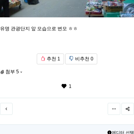
유명 관광단지 앞 모습으로 변모 ㅎㅎ
추천
1
비추천
0
첨부 5
1
에디터 선택