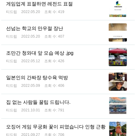
게임업계 표절하면 레전드 표절
티드립
2022.05.20
조회 수:
419
선넘는 학교의 만우절 장난
티드립
2022.05.20
조회 수:
407
조만간 청와대 앞 모습 예상 .jpg
티드립
2022.05.12
조회 수:
426
일본인의 간짜장 탕수육 먹방
티드립
2022.05.09
조회 수:
406
집 없는 사람들 꿀팁 드립니다.
티드립
2021.10.01
조회 수:
791
오징어 게임 무궁화 꽃이 피였습니다 인형 근황
티드립
2021.09.27
조회 수:
706