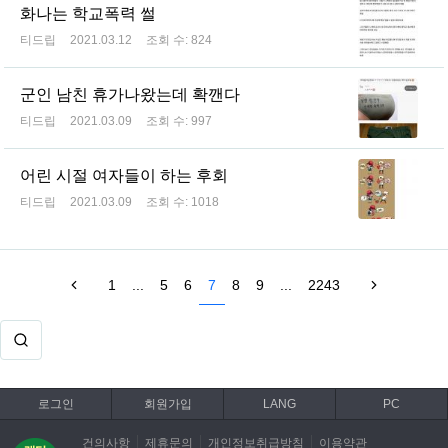
화나는 학교폭력 썰
티드립
2021.03.12
조회 수:
824
군인 남친 휴가나왔는데 확깬다
티드립
2021.03.09
조회 수:
997
어린 시절 여자들이 하는 후회
티드립
2021.03.09
조회 수:
1018
1
...
5
6
7
8
9
...
2243
로그인
회원가입
LANG
PC
건의사항
제휴문의
개인정보취급방침
이용약관