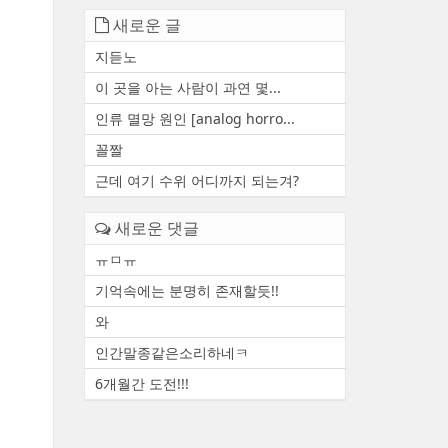
새로운 글
지듣노
이 곳을 아는 사람이 과연 몇...
인류 멸망 원인 [analog horro...
꼴짤
근데 여기 수위 어디까지 되는겨?
새로운 댓글
ㅠㅁㅠ
기억속에는 분명히 존재할듯!!
와
인간말종같은소리하네ㅋ
6개월간 도전!!!