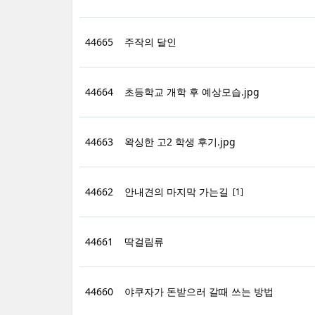
44665
주작의 달인
44664
초등학교 개학 후 예상모습.jpg
44663
왁싱한 고2 학생 후기.jpg
44662
안내견의 마지막 가는길
[1]
44661
딱걸림류
44660
야쿠자가 돈받으러 갈때 쓰는 방법