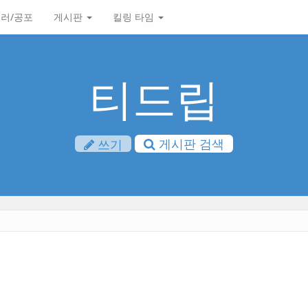
러/공포
게시판
킬링 타임
티드립
게시판 검색
쓰기