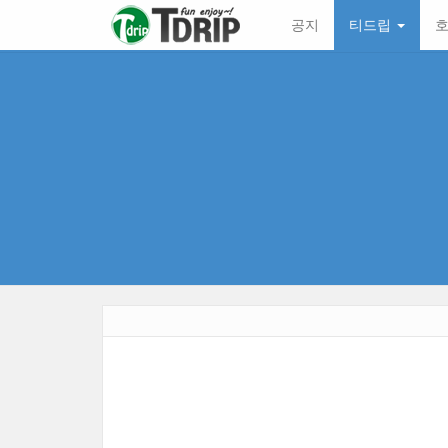
본
메
공지
티드립
호
문
뉴
바
토
로
글
가
하
기
기