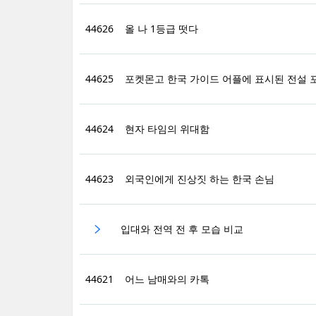
44626
올 나 1등급 떳다
44625
포켓몬고 한국 가이드 어플에 표시된 전설 
44624
현자 타임의 위대함
44623
외국인에게 진상짓 하는 한국 손님
입대와 전역 전 후 모습 비교
44621
어느 남매와의 카톡