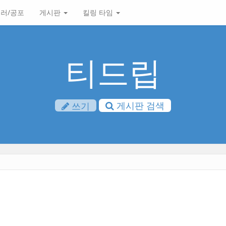
러/공포
게시판
킬링 타임
티드립
게시판 검색
쓰기