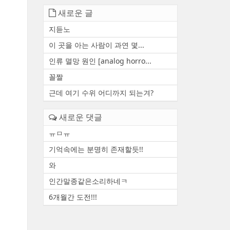
새로운 글
지듣노
이 곳을 아는 사람이 과연 몇...
인류 멸망 원인 [analog horro...
꼴짤
근데 여기 수위 어디까지 되는겨?
새로운 댓글
ㅠㅁㅠ
기억속에는 분명히 존재할듯!!
와
인간말종같은소리하네ㅋ
6개월간 도전!!!