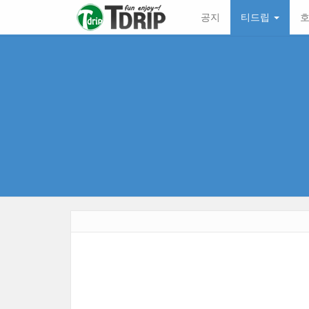
본
메
공지
티드립
호
문
뉴
바
토
로
글
가
하
기
기