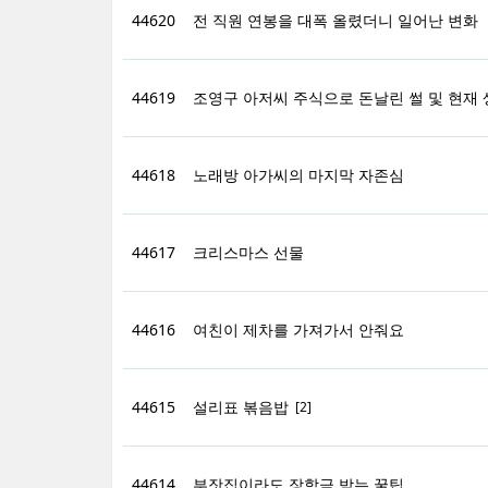
44620
전 직원 연봉을 대폭 올렸더니 일어난 변화
44619
조영구 아저씨 주식으로 돈날린 썰 및 현재
44618
노래방 아가씨의 마지막 자존심
44617
크리스마스 선물
44616
여친이 제차를 가져가서 안줘요
44615
설리표 볶음밥
[2]
44614
부잣집이라도 장학금 받는 꿀팁