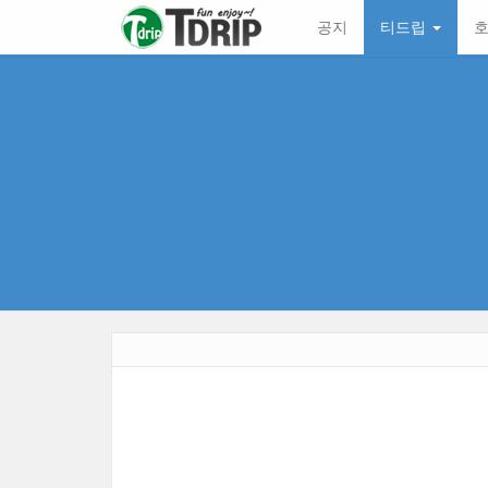
본
메
공지
티드립
호
문
뉴
바
토
로
글
가
하
기
기