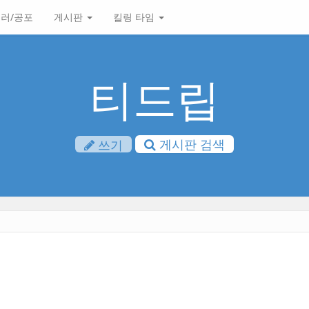
러/공포
게시판
킬링 타임
티드립
게시판 검색
쓰기