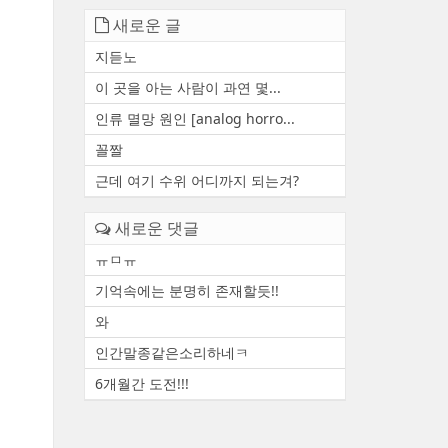
새로운 글
지듣노
이 곳을 아는 사람이 과연 몇...
인류 멸망 원인 [analog horro...
꼴짤
근데 여기 수위 어디까지 되는겨?
새로운 댓글
ㅠㅁㅠ
기억속에는 분명히 존재할듯!!
와
인간말종같은소리하네ㅋ
6개월간 도전!!!