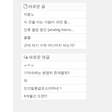
새로운 글
지듣노
이 곳을 아는 사람이 과연 몇...
인류 멸망 원인 [analog horro...
꼴짤
근데 여기 수위 어디까지 되는겨?
새로운 댓글
ㅠㅁㅠ
기억속에는 분명히 존재할듯!!
와
인간말종같은소리하네ㅋ
6개월간 도전!!!