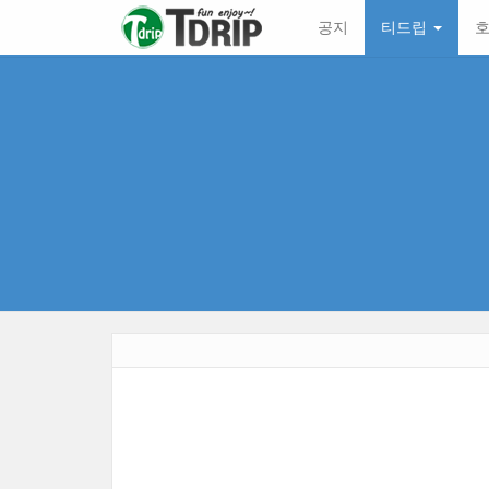
본
메
공지
티드립
호
문
뉴
바
토
로
글
가
하
기
기