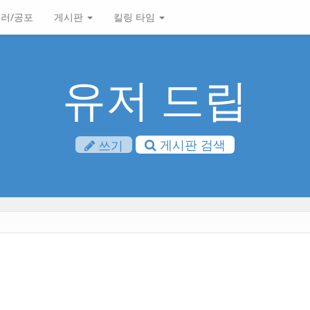
러/공포
게시판
킬링 타임
유저 드립
게시판 검색
쓰기