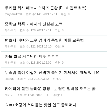
쿠키런 회사 데브시스터즈 근황 (Feat. 민트초코)
fpwjsem1234
조회 수:
141
2021.12.11
추천:
0
중학교 학폭 가해자의 진실된 고백....
무하무하
조회 수:
120
2021.12.11
추천:
0
변호사 아빠와 교수 엄마의 특별한 아들 교육법
무하무하
조회 수:
121
2021.12.10
추천:
0
카드 발급 거부당한 백수 ㅋㅋㅋ
무하무하
조회 수:
118
2021.12.09
추천:
0
무슬림 춤이 이렇게 신박한 춤인지 이제서야 깨달았네요
fifa895
조회 수:
383
2021.03.22
추천:
0
카메라에 잡힌 놀라운 광경 - 눈 덮힌 절벽을 오르는 곰
세이아
조회 수:
1234
2018.11.11
추천:
1
ㅎㅂ) 호랑이 쓰다듬는 핫한 인도 글래머녀