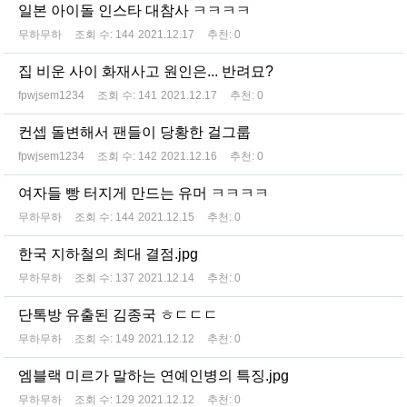
일본 아이돌 인스타 대참사 ㅋㅋㅋㅋ
무하무하
조회 수:
144
2021.12.17
추천:
0
집 비운 사이 화재사고 원인은... 반려묘?
fpwjsem1234
조회 수:
141
2021.12.17
추천:
0
컨셉 돌변해서 팬들이 당황한 걸그룹
fpwjsem1234
조회 수:
142
2021.12.16
추천:
0
여자들 빵 터지게 만드는 유머 ㅋㅋㅋㅋ
무하무하
조회 수:
144
2021.12.15
추천:
0
한국 지하철의 최대 결점.jpg
무하무하
조회 수:
137
2021.12.14
추천:
0
단톡방 유출된 김종국 ㅎㄷㄷㄷ
무하무하
조회 수:
149
2021.12.12
추천:
0
엠블랙 미르가 말하는 연예인병의 특징.jpg
무하무하
조회 수:
129
2021.12.12
추천:
0