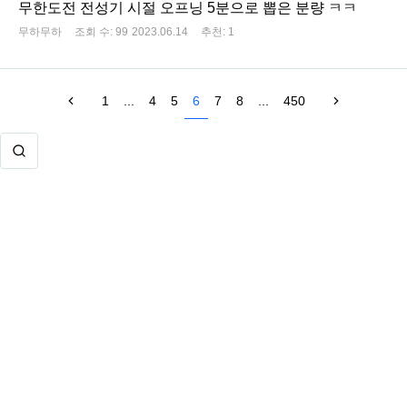
무한도전 전성기 시절 오프닝 5분으로 뽑은 분량 ㅋㅋ
무하무하
조회 수:
99
2023.06.14
추천:
1
1
...
4
5
6
7
8
...
450