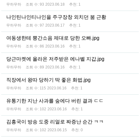
무하무하
조회 수:
93
2023.06.18
추천:
1
나인틴나인티나인을 주구장창 외치던 붐 근황
무하무하
조회 수:
97
2023.06.17
추천:
1
여동생한테 뿡간소음 제대로 당한 오빠.jpg
무하무하
조회 수:
86
2023.06.16
추천:
1
당근마켓에 올라온 저주받은 에나벨 지갑.jpg
무하무하
조회 수:
89
2023.06.16
추천:
1
직장에서 왕따 당하기 딱 좋은 화법.jpg
무하무하
조회 수:
115
2023.06.16
추천:
1
유통기한 지난 사과를 숲에다 버린 결과 ㄷㄷ
무하무하
조회 수:
102
2023.06.16
추천:
1
김흥국이 방송 도중 리얼로 짜증난 순간 ㅋㅋ
무하무하
조회 수:
102
2023.06.15
추천:
0