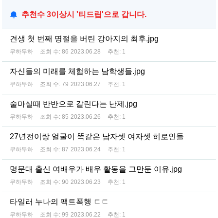
추천수 3이상시 '티드립'으로 갑니다.
견생 첫 번째 명절을 버틴 강아지의 최후.jpg
무하무하
조회 수:
86
2023.06.28
추천:
1
자신들의 미래를 체험하는 남학생들.jpg
무하무하
조회 수:
79
2023.06.27
추천:
1
술마실때 반반으로 갈린다는 난제.jpg
무하무하
조회 수:
85
2023.06.26
추천:
1
27년전이랑 얼굴이 똑같은 남자셋 여자셋 히로인들
무하무하
조회 수:
87
2023.06.24
추천:
1
명문대 출신 여배우가 배우 활동을 그만둔 이유.jpg
무하무하
조회 수:
90
2023.06.23
추천:
1
타일러 누나의 팩트폭행 ㄷㄷ
무하무하
조회 수:
99
2023.06.22
추천:
1