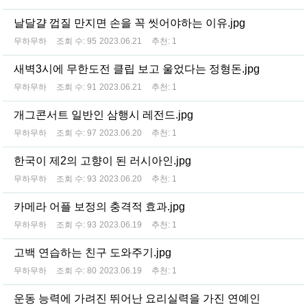
날달걀 껍질 만지면 손을 꼭 씻어야하는 이유.jpg
무하무하
조회 수:
95
2023.06.21
추천:
1
새벽3시에 무한도전 클립 보고 울었다는 정형돈.jpg
무하무하
조회 수:
91
2023.06.21
추천:
1
개그콘서트 일반인 삼행시 레전드.jpg
무하무하
조회 수:
97
2023.06.20
추천:
1
한국이 제2의 고향이 된 러시아인.jpg
무하무하
조회 수:
93
2023.06.20
추천:
1
카메라 어플 보정의 충격적 효과.jpg
무하무하
조회 수:
93
2023.06.19
추천:
1
고백 연습하는 친구 도와주기.jpg
무하무하
조회 수:
80
2023.06.19
추천:
1
운동 능력에 가려진 뛰어난 요리실력을 가진 연예인