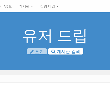
러/공포
게시판
킬링 타임
유저 드립
게시판 검색
쓰기