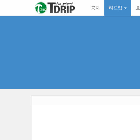
본
메
공지
티드립
호
문
뉴
바
토
로
글
가
하
기
기