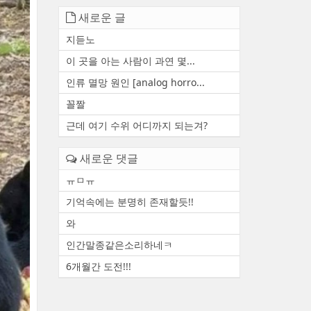
새로운 글
지듣노
이 곳을 아는 사람이 과연 몇...
인류 멸망 원인 [analog horro...
꼴짤
근데 여기 수위 어디까지 되는겨?
새로운 댓글
ㅠㅁㅠ
기억속에는 분명히 존재할듯!!
와
인간말종같은소리하네ㅋ
6개월간 도전!!!