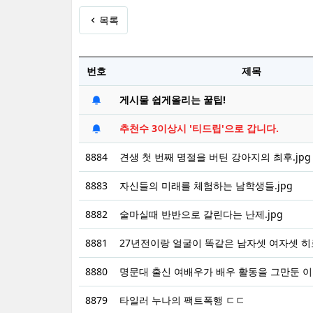
목록
번호
제목
게시물 쉽게올리는 꿀팁!
추천수 3이상시 '티드립'으로 갑니다.
8884
견생 첫 번째 명절을 버틴 강아지의 최후.jpg
8883
자신들의 미래를 체험하는 남학생들.jpg
8882
술마실때 반반으로 갈린다는 난제.jpg
8881
27년전이랑 얼굴이 똑같은 남자셋 여자셋 
8880
명문대 출신 여배우가 배우 활동을 그만둔 이유
8879
타일러 누나의 팩트폭행 ㄷㄷ