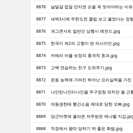
8878
날달걀 껍질 만지면 손을 꼭 씻어야하는 이유.
8877
새벽3시에 무한도전 클립 보고 울었다는 정형돈
8876
개그콘서트 일반인 삼행시 레전드.jpg
8875
한국이 제2의 고향이 된 러시아인.jpg
8874
카메라 어플 보정의 충격적 효과.jpg
8873
고백 연습하는 친구 도와주기.jpg
8872
운동 능력에 가려진 뛰어난 요리실력을 가진
8871
나인틴나인티나인을 주구장창 외치던 붐 근
8870
여동생한테 뿡간소음 제대로 당한 오빠.jpg
8869
당근마켓에 올라온 저주받은 에나벨 지갑.jp
8868
직장에서 왕따 당하기 딱 좋은 화법.jpg