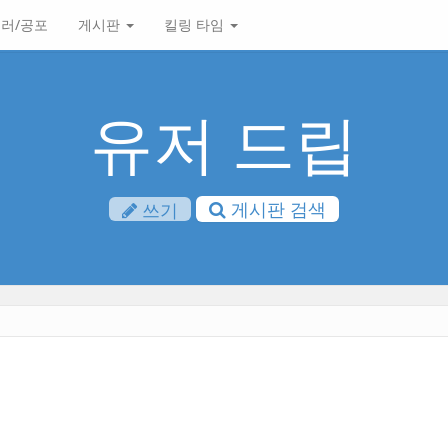
러/공포
게시판
킬링 타임
유저 드립
게시판 검색
쓰기