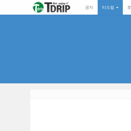
본
메
공지
티드립
호
문
뉴
바
토
로
글
가
하
기
기