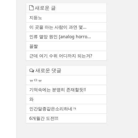
새로운 글
지듣노
이 곳을 아는 사람이 과연 몇...
인류 멸망 원인 [analog horro...
꼴짤
근데 여기 수위 어디까지 되는겨?
새로운 댓글
ㅠㅁㅠ
기억속에는 분명히 존재할듯!!
와
인간말종같은소리하네ㅋ
6개월간 도전!!!