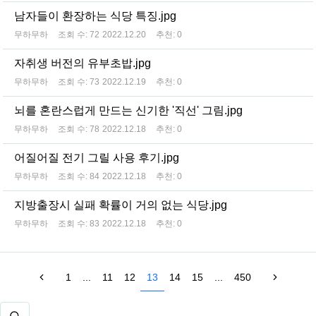
남자들이 환장하는 식당 특징.jpg
무하무하
조회 수:
72
2022.12.20
추천:
0
자취생 버전의 유부초밥.jpg
무하무하
조회 수:
73
2022.12.19
추천:
0
뇌를 혼란스럽게 만드는 신기한 '직선' 그림.jpg
무하무하
조회 수:
78
2022.12.18
추천:
0
어질어질 전기 그릴 사용 후기.jpg
무하무하
조회 수:
84
2022.12.18
추천:
0
지방출장시 실패 확률이 거의 없는 식당.jpg
무하무하
조회 수:
83
2022.12.18
추천:
0
1
...
11
12
13
14
15
...
450