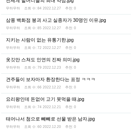
전세계 할머니들의 최대 약점.jpg
무하무하
조회 수:
84
2022.12.27
추천:
0
삼풍 백화점 붕괴 사고 실종자가 30명인 이유.jpg
무하무하
조회 수:
85
2022.12.27
추천:
0
지키는 사람이 없는 유통기한.jpg
무하무하
조회 수:
72
2022.12.27
추천:
0
옷깃만 스쳐도 인연의 진짜 의미.jpg
무하무하
조회 수:
79
2022.12.23
추천:
0
견주들이 보자마자 환장한다는 표정 ㅋㅋㅋ
무하무하
조회 수:
66
2022.12.22
추천:
0
요리왕인데 돈없어 고기 못먹을 때.jpg
무하무하
조회 수:
74
2022.12.21
추천:
0
태어나서 첨으로 빼빼로 선물 받은 남자.jpg
무하무하
조회 수:
60
2022.12.20
추천:
0