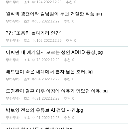
무하무하
조회 수:
124
2022.12.29
추천:
0
원작의 광팬이라 김남길이 두번 거절한 작품.jpg
무하무하
조회 수:
85
2022.12.29
추천:
0
?? : "조용히 놀다가라 인간"
무하무하
조회 수:
102
2022.12.29
추천:
0
어쩌면 내 얘기일지 모르는 성인 ADHD 증상.jpg
무하무하
조회 수:
73
2022.12.29
추천:
0
배트맨이 죽은 세계에서 혼자 남은 조커.jpg
무하무하
조회 수:
84
2022.12.29
추천:
0
도경완이 결혼 이후 아침에 여유가 없었던 이유.jpg
무하무하
조회 수:
81
2022.12.28
추천:
0
박보영 전설의 유튜브 AI 검열 사건.jpg
무하무하
조회 수:
91
2022.12.28
추천:
0