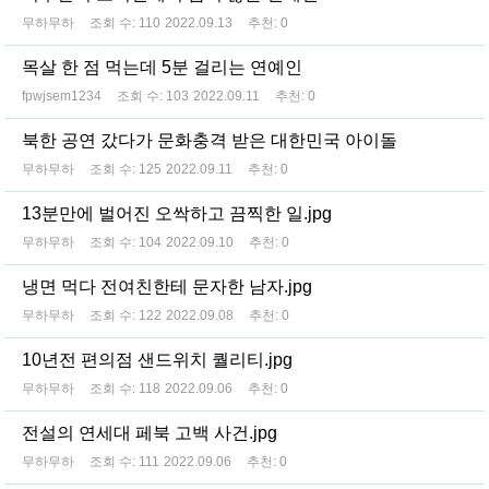
무하무하
조회 수:
110
2022.09.13
추천:
0
목살 한 점 먹는데 5분 걸리는 연예인
fpwjsem1234
조회 수:
103
2022.09.11
추천:
0
북한 공연 갔다가 문화충격 받은 대한민국 아이돌
무하무하
조회 수:
125
2022.09.11
추천:
0
13분만에 벌어진 오싹하고 끔찍한 일.jpg
무하무하
조회 수:
104
2022.09.10
추천:
0
냉면 먹다 전여친한테 문자한 남자.jpg
무하무하
조회 수:
122
2022.09.08
추천:
0
10년전 편의점 샌드위치 퀄리티.jpg
무하무하
조회 수:
118
2022.09.06
추천:
0
전설의 연세대 페북 고백 사건.jpg
무하무하
조회 수:
111
2022.09.06
추천:
0