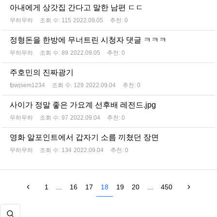
아내에게 상갓집 간다고 말한 남편 ㄷㄷ
무하무하
조회 수:
115
2022.09.05
추천:
0
정형돈을 한방에 무너트린 시청자 댓글 ㅋㅋㅋ
무하무하
조회 수:
89
2022.09.05
추천:
0
주호민의 진짜광기
fpwjsem1234
조회 수:
129
2022.09.04
추천:
0
사이가 정말 좋은 가요계 선후배 레전드.jpg
무하무하
조회 수:
97
2022.09.04
추천:
0
영화 알포인트에서 갑자기 소름 끼쳤던 장면
무하무하
조회 수:
134
2022.09.04
추천:
0
1
...
16
17
18
19
20
...
450