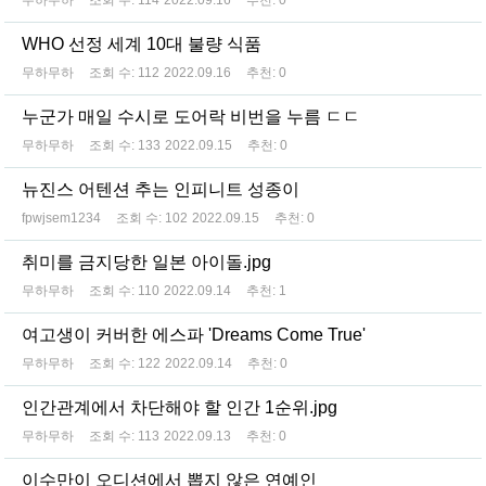
WHO 선정 세계 10대 불량 식품
무하무하
조회 수:
112
2022.09.16
추천:
0
누군가 매일 수시로 도어락 비번을 누름 ㄷㄷ
무하무하
조회 수:
133
2022.09.15
추천:
0
뉴진스 어텐션 추는 인피니트 성종이
fpwjsem1234
조회 수:
102
2022.09.15
추천:
0
취미를 금지당한 일본 아이돌.jpg
무하무하
조회 수:
110
2022.09.14
추천:
1
여고생이 커버한 에스파 'Dreams Come True'
무하무하
조회 수:
122
2022.09.14
추천:
0
인간관계에서 차단해야 할 인간 1순위.jpg
무하무하
조회 수:
113
2022.09.13
추천:
0
이수만이 오디션에서 뽑지 않은 연예인