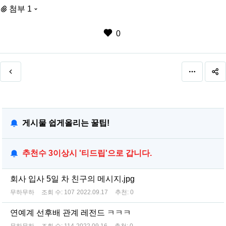
첨부 1
0
게시물 쉽게올리는 꿀팁!
추천수 3이상시 '티드립'으로 갑니다.
회사 입사 5일 차 친구의 메시지.jpg
무하무하
조회 수:
107
2022.09.17
추천:
0
연예계 선후배 관계 레전드 ㅋㅋㅋ
무하무하
조회 수:
114
2022.09.16
추천:
0