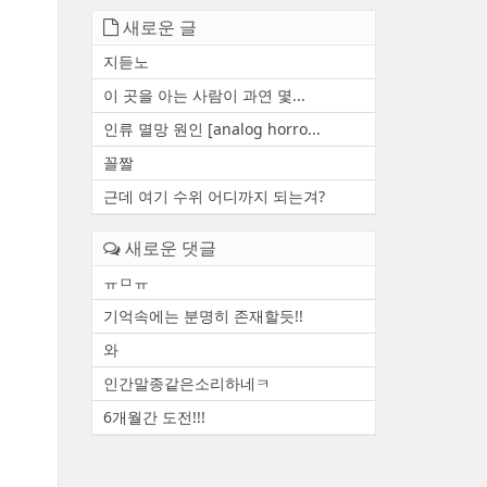
새로운 글
지듣노
이 곳을 아는 사람이 과연 몇...
인류 멸망 원인 [analog horro...
꼴짤
근데 여기 수위 어디까지 되는겨?
새로운 댓글
ㅠㅁㅠ
기억속에는 분명히 존재할듯!!
와
인간말종같은소리하네ㅋ
6개월간 도전!!!