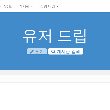
러/공포
게시판
킬링 타임
유저 드립
게시판 검색
쓰기