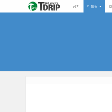
본
메
공지
티드립
호
문
뉴
바
토
로
글
가
하
기
기