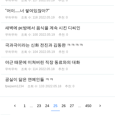
무하무하
조회 수:
117
2022.05.19
추천:
0
"어이.....너 쌓여있잖아?"
무하무하
조회 수:
118
2022.05.19
추천:
0
새벽에 pc방에서 음식을 계속 시킨 디씨인
무하무하
조회 수:
100
2022.05.19
추천:
0
극과극이라는 신화 전진과 김동완 ㅋㅋㅋㅋ
무하무하
조회 수:
104
2022.05.19
추천:
0
야근 때문에 미쳐버린 직장 동료와의 대화
무하무하
조회 수:
114
2022.05.18
추천:
0
공실이 닮은 연예인들 ㅋㅋ
fpwjsem1234
조회 수:
133
2022.05.18
추천:
0
1
...
23
24
25
26
27
...
450