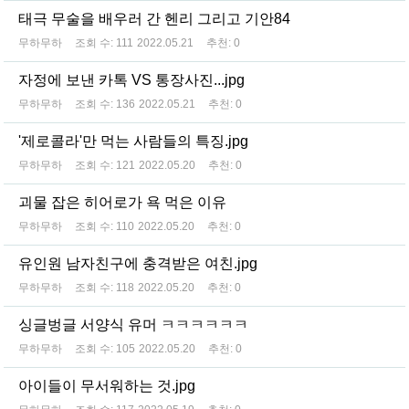
태극 무술을 배우러 간 헨리 그리고 기안84
무하무하
조회 수:
111
2022.05.21
추천:
0
자정에 보낸 카톡 VS 통장사진...jpg
무하무하
조회 수:
136
2022.05.21
추천:
0
'제로콜라'만 먹는 사람들의 특징.jpg
무하무하
조회 수:
121
2022.05.20
추천:
0
괴물 잡은 히어로가 욕 먹은 이유
무하무하
조회 수:
110
2022.05.20
추천:
0
유인원 남자친구에 충격받은 여친.jpg
무하무하
조회 수:
118
2022.05.20
추천:
0
싱글벙글 서양식 유머 ㅋㅋㅋㅋㅋㅋ
무하무하
조회 수:
105
2022.05.20
추천:
0
아이들이 무서워하는 것.jpg