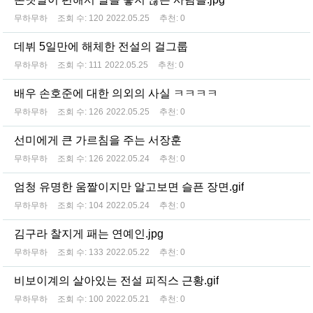
무하무하
조회 수:
120
2022.05.25
추천:
0
데뷔 5일만에 해체한 전설의 걸그룹
무하무하
조회 수:
111
2022.05.25
추천:
0
배우 손호준에 대한 의외의 사실 ㅋㅋㅋㅋ
무하무하
조회 수:
126
2022.05.25
추천:
0
선미에게 큰 가르침을 주는 서장훈
무하무하
조회 수:
126
2022.05.24
추천:
0
엄청 유명한 움짤이지만 알고보면 슬픈 장면.gif
무하무하
조회 수:
104
2022.05.24
추천:
0
김구라 찰지게 패는 연예인.jpg
무하무하
조회 수:
133
2022.05.22
추천:
0
비보이계의 살아있는 전설 피직스 근황.gif
무하무하
조회 수:
100
2022.05.21
추천:
0