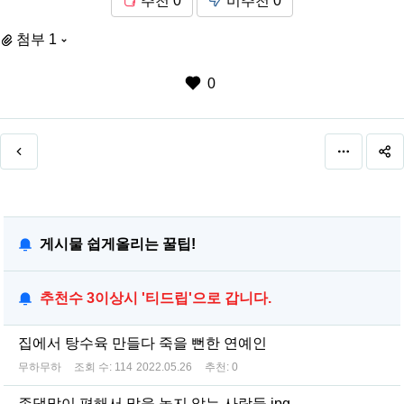
추천
0
비추천
0
첨부 1
0
게시물 쉽게올리는 꿀팁!
추천수 3이상시 '티드립'으로 갑니다.
집에서 탕수육 만들다 죽을 뻔한 연예인
무하무하
조회 수:
114
2022.05.26
추천:
0
존댓말이 편해서 말을 놓지 않는 사람들.jpg