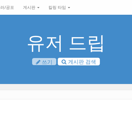
러/공포
게시판
킬링 타임
유저 드립
게시판 검색
쓰기