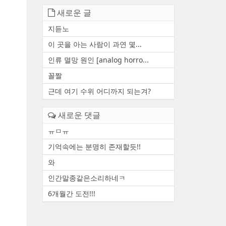
새로운 글
지듣노
이 곳을 아는 사람이 과연 몇...
인류 멸망 원인 [analog horro...
꼴짤
근데 여기 수위 어디까지 되는겨?
새로운 댓글
ㅠㅁㅠ
기억속에는 분명히 존재할듯!!
와
인간말종같은소리하네ㅋ
6개월간 도전!!!