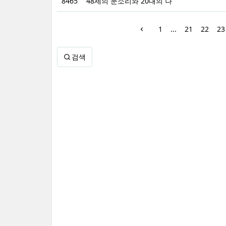
8465
48세의 문소리와 20대의 나
1
...
21
22
23
검색