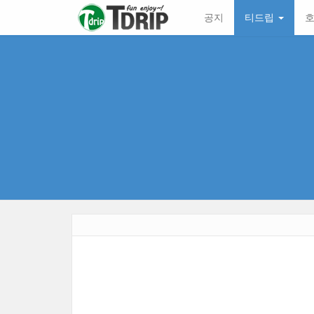
본
메
공지
티드립
호
문
뉴
바
토
로
글
가
하
기
기