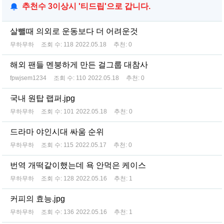
추천수 3이상시 '티드립'으로 갑니다.
살뺄때 의외로 운동보다 더 어려운것
무하무하
조회 수:
118
2022.05.18
추천:
0
해외 팬들 멘붕하게 만든 걸그룹 대참사
fpwjsem1234
조회 수:
110
2022.05.18
추천:
0
국내 원탑 랩퍼.jpg
무하무하
조회 수:
101
2022.05.18
추천:
0
드라마 야인시대 싸움 순위
무하무하
조회 수:
115
2022.05.17
추천:
0
번역 개떡같이했는데 욕 안먹은 케이스
무하무하
조회 수:
128
2022.05.16
추천:
1
커피의 효능.jpg
무하무하
조회 수:
136
2022.05.16
추천:
1