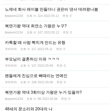
노제네 회사 레이블 만들더니 권은비 댄서 데려왔나봄
fpwjsem1234
조회 수:
114
2022.05.12
추천:
0
복면가왕 역대 최연소 가왕은 누구?
fpwjsem1234
조회 수:
107
2022.05.12
추천:
0
카톡할 때 사람 빡치게 만드는 유형
무하무하
조회 수:
117
2022.05.11
추천:
0
부모님이 결혼하신 이유 ㅋㅋㅋ
무하무하
조회 수:
107
2022.05.09
추천:
0
팬들에게 진심으로 뼈때리는 연예인
무하무하
조회 수:
108
2022.05.08
추천:
0
복면가왕 역대 3회이상 가왕은 누가 있을까?
fpwjsem1234
조회 수:
99
2022.05.08
추천:
0
48세의 문소리와 20대의 나