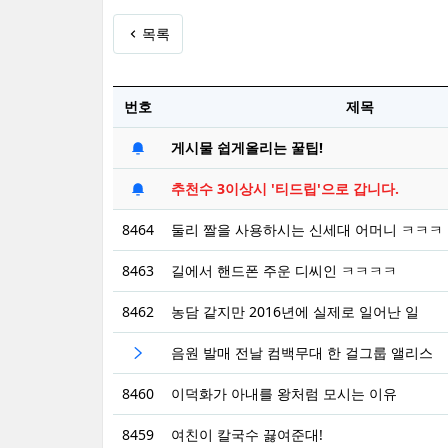
목록
번호
제목
게시물 쉽게올리는 꿀팁!
추천수 3이상시 '티드립'으로 갑니다.
8464
둘리 짤을 사용하시는 신세대 어머니 ㅋㅋㅋ
8463
길에서 핸드폰 주운 디씨인 ㅋㅋㅋㅋ
8462
농담 같지만 2016년에 실제로 일어난 일
음원 발매 전날 컴백무대 한 걸그룹 앨리스
8460
이덕화가 아내를 왕처럼 모시는 이유
8459
여친이 칼국수 끓여준대!