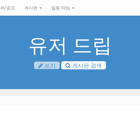
러/공포
게시판
킬링 타임
유저 드립
게시판 검색
쓰기