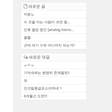
새로운 글
지듣노
이 곳을 아는 사람이 과연 몇...
인류 멸망 원인 [analog horro...
꼴짤
근데 여기 수위 어디까지 되는겨?
새로운 댓글
ㅠㅁㅠ
기억속에는 분명히 존재할듯!!
와
인간말종같은소리하네ㅋ
6개월간 도전!!!