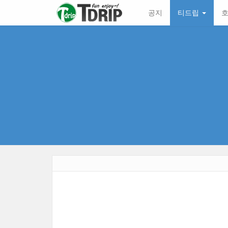
본
메
공지
티드립
호
문
뉴
바
토
로
글
가
하
기
기