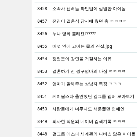
8458
소속사 선배들 라인업이 살벌한 아이돌
8457
전진이 결혼식 당시에 췄던 춤 ㅋㅋㅋㅋ
8456
누나 영화 볼래요??????
8455
버섯 안에 고이는 물의 진실.jpg
8454
정형돈이 강연을 거절하는 이유
8453
결혼하기 전 짱구엄마의 다짐 ㅋㅋㅋㅋ
8452
엄마가 말해주는 상남자 특징 ㅋㅋㅋ
8451
케이팝스타 출연했던 걸그룹 멤버 모아보기
8450
사람들에게 너무나도 서운했던 연예인
8449
퇴사한 직원의 네이버 검색기록 ㅋㅋㅋ
8448
걸그룹 에스파 세계관의 나비스 닮은 아이돌